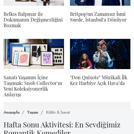
Belkıs Balpınar ile
Britpop'un Zamansız İsmi
Dokumanın Değişmezliğini
Suede, İstanbul'a Dönüyor
Bozmak
Sanatı Yaşamın İçine
"Don Quixote" Müzikali İlk
Taşımak: Snob Collector'ın
Kez Harbiye Açık Hava’da
Yeni Koleksiyonerlik
Anlayışı
Anasayfa
Yaşam
Kültür & Sanat
Hafta Sonu Aktivitesi: En Sevdiğimiz
Romantik Komediler