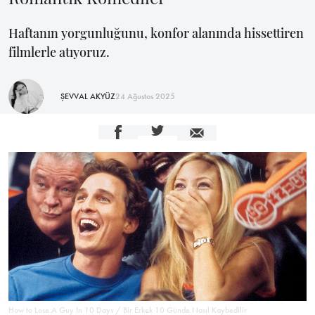
Haftanın yorgunluğunu, konfor alanında hissettiren
filmlerle atıyoruz.
ŞEVVAL AKYÜZ
24 Ağustos 2025
How to Lose A Guy In 10 Days / Bir Erkek 10 Günde Nasıl Kaybedilir