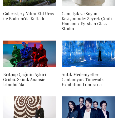
Galerist, 25. Yılını Elif Uras
Cam, Işık ve Suyun
ile Bodrum'da Kutladı
Kesişiminde: Zeyrek Çinili
Hamam x Fy-shan Glass
Studio
Britpop Çağının Aykırı
Antik Medeniyetler
Grubu: Skunk Anansie
Canlanıyor: Timewalk
İstanbul’da
Exhibition Londra'da