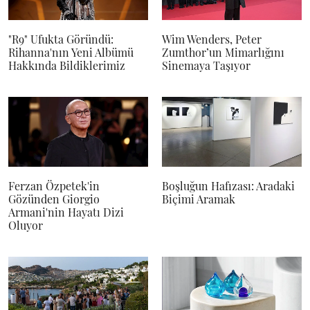
"R9" Ufukta Göründü:
Wim Wenders, Peter
Rihanna'nın Yeni Albümü
Zumthor’un Mimarlığını
Hakkında Bildiklerimiz
Sinemaya Taşıyor
Ferzan Özpetek'in
Boşluğun Hafızası: Aradaki
Gözünden Giorgio
Biçimi Aramak
Armani'nin Hayatı Dizi
Oluyor