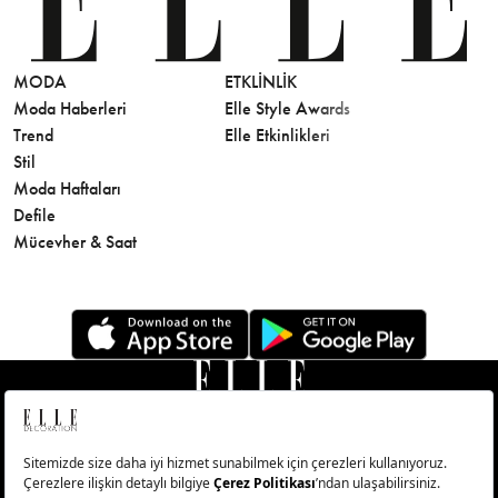
MODA
ETKLINLIK
GÜZELLİ
Moda Haberleri
Elle Style Awards
Saç
Trend
Elle Etkinlikleri
Makyaj
Stil
Cilt Bakı
Moda Haftaları
Sağlık
Defile
Parfüm
Mücevher & Saat