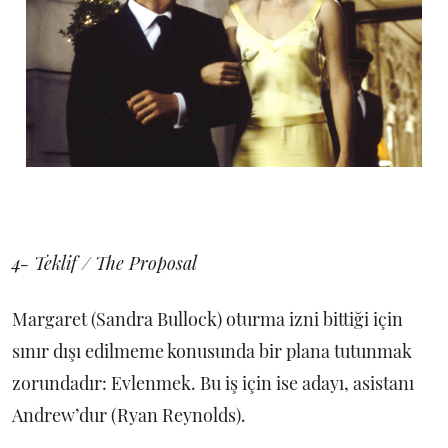
4- Teklif / The Proposal
Margaret (Sandra Bullock) oturma izni bittiği için
sınır dışı edilmeme konusunda bir plana tutunmak
zorundadır: Evlenmek. Bu iş için ise adayı, asistanı
Andrew’dur (Ryan Reynolds).