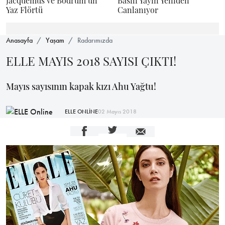
Jacquemus ve Bodrum’un
Basılı Yayın Yeniden
Yaz Flörtü
Canlanıyor
Anasayfa
Yaşam
Radarımızda
ELLE MAYIS 2018 SAYISI ÇIKTI!
Mayıs sayısının kapak kızı Ahu Yağtu!
ELLE ONLİNE
02 Mayıs 2018