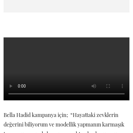
Bella Hadid
kampanya için;
“Hayattaki zevklerin
değerini biliyorum ve modellik yapmanın karmaşık