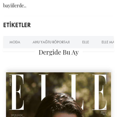
bayiilerde..
ETİKETLER
MODA
AHU YAĞTU RÖPORTAJI
ELLE
ELLE MAY
Dergide Bu Ay