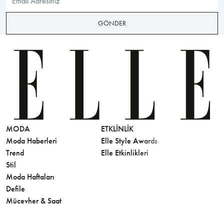
GÖNDER
MODA
ETKLINLIK
GÜZELLİ
Moda Haberleri
Elle Style Awards
Saç
Trend
Elle Etkinlikleri
Makyaj
Stil
Cilt Bakı
Moda Haftaları
Sağlık
Defile
Parfüm
Mücevher & Saat