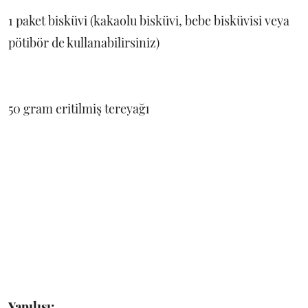
1 paket bisküvi (kakaolu bisküvi, bebe bisküvisi veya
pötibör de kullanabilirsiniz)
50 gram eritilmiş tereyağı
Yapılışı: