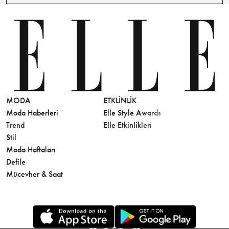
MODA
ETKLINLIK
GÜZELLİ
Moda Haberleri
Elle Style Awards
Saç
Trend
Elle Etkinlikleri
Makyaj
Stil
Cilt Bakı
Moda Haftaları
Sağlık
Defile
Parfüm
Mücevher & Saat