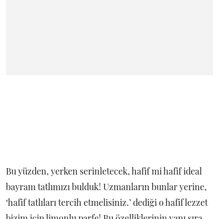
Bu yüzden, yerken serinletecek, hafif mi hafif ideal
bayram tatlımızı bulduk! Uzmanların bunlar yerine,
‘hafif tatlıları tercih etmelisiniz.’ dediği o hafif lezzet
bizim için limonlu parfe! Bu özelliklerinin yanı sıra