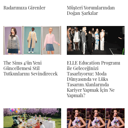
Radarımıza Girenler
Müşteri Yorumlarından
Doğan Şarkılar
The Sims 4'ün Yeni
ELLE Education Programı
Güncellemesi Stil
ile Geleceğinizi
Tutkunlarını Sevindirecek
Tasarlıyoruz: Moda
Dünyasında ve Lüks
Tasarım Alanlarında
Kariyer Yapmak İçin Ne
Yapmalı?