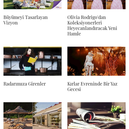
Büyümeyi Tasarlayan
Olivia Rodrigo'dan
Vizyon
Koleksiyonerleri
Heyecanlandıracak Yeni
Hamle
Radarımıza Girenler
Kırlar Evreninde Bir Yaz
Gecesi