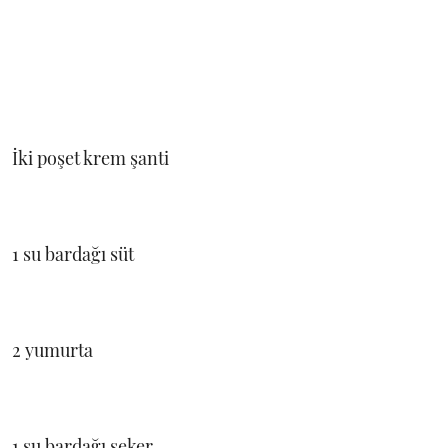
İki poşet krem şanti
1 su bardağı süt
2 yumurta
1 su bardağı şeker