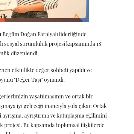
 Begüm Doğan Faralyalı liderliğinde
lı sosyal sorumluluk projesi kapsamında 18
nlik düzenlendi.
enen etkinlikte değer sohbeti yapıldı ve
u oyunu "Değer Taşı" oynandı.
erlerimizin yaşatılmasının ve ortak bir
şmaya iyi geleceği inancıyla yola çıkan Ortak
ü ayrışma, ayrıştırma ve kutuplaşma eğilimini
k projesi. Bu kapsamda toplumsal ilişkilerde