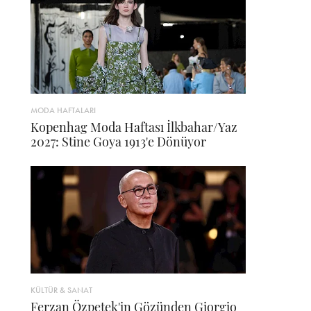
MODA HAFTALARI
Kopenhag Moda Haftası İlkbahar/Yaz
2027: Stine Goya 1913'e Dönüyor
KÜLTÜR & SANAT
Ferzan Özpetek'in Gözünden Giorgio