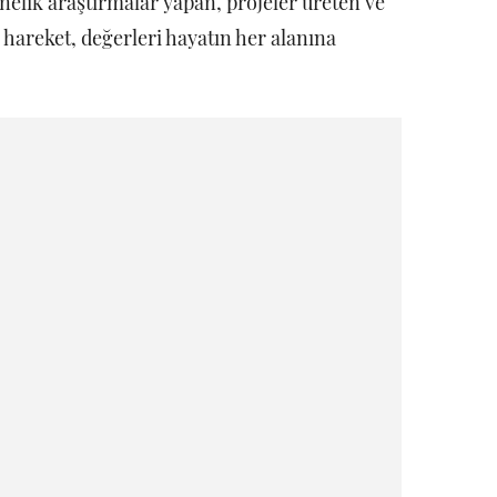
önelik araştırmalar yapan, projeler üreten ve
 hareket, değerleri hayatın her alanına