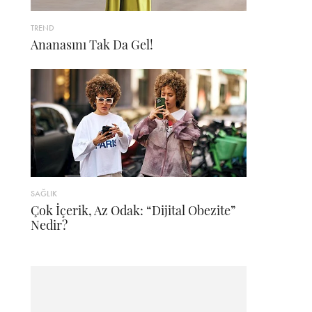
TREND
Ananasını Tak Da Gel!
SAĞLIK
Çok İçerik, Az Odak: “Dijital Obezite”
Nedir?