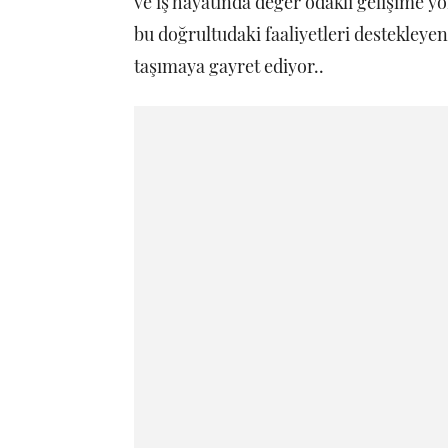
ve iş hayatında değer odaklı gelişime y
bu doğrultudaki faaliyetleri destekleyen
taşımaya gayret ediyor..