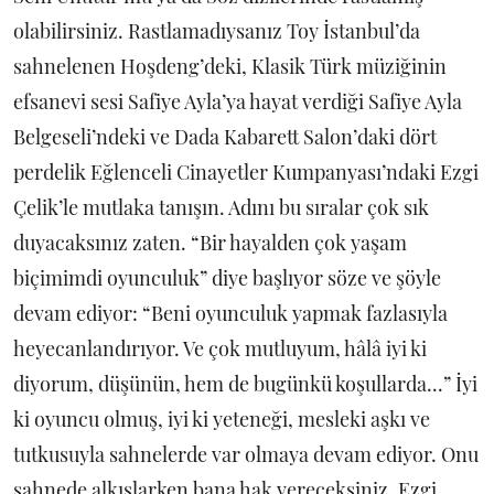
olabilirsiniz. Rastlamadıysanız Toy İstanbul’da
sahnelenen Hoşdeng’deki, Klasik Türk müziğinin
efsanevi sesi Safiye Ayla’ya hayat verdiği Safiye Ayla
Belgeseli’ndeki ve Dada Kabarett Salon’daki dört
perdelik Eğlenceli Cinayetler Kumpanyası’ndaki Ezgi
Çelik’le mutlaka tanışın. Adını bu sıralar çok sık
duyacaksınız zaten. “Bir hayalden çok yaşam
biçimimdi oyunculuk” diye başlıyor söze ve şöyle
devam ediyor: “Beni oyunculuk yapmak fazlasıyla
heyecanlandırıyor. Ve çok mutluyum, hâlâ iyi ki
diyorum, düşünün, hem de bugünkü koşullarda...” İyi
ki oyuncu olmuş, iyi ki yeteneği, mesleki aşkı ve
tutkusuyla sahnelerde var olmaya devam ediyor. Onu
sahnede alkışlarken bana hak vereceksiniz. Ezgi