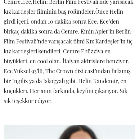
Cemre,Ece,Helin; Berlin Film Festivali'nde yarışacak
kız kardeşler filminin baş rolündeler.Önce Helin
girdi içeri, ondan 10 dakika sonra Ece, Ece’den
birkaç dakika sonra da Cemre. Emin Apler’in Berlin
Film Festivali’nde yarışacak filmi Kız Kardeşler’in üç
kız kardeşleri kendileri. Cemre Ebüzziya en
büyükleri, en cool olan. İtalyan aktrislere benziyor.
Ece Yüksel 93’lü, The Crown dizi cast’ından fırlamış
bir İngiliz ya da İskoçyalı gibi. Helin Kandemir, en
küçükleri. Her anın farkında, keyfini çıkarıyor. Sık
sık teşekkür ediyor.