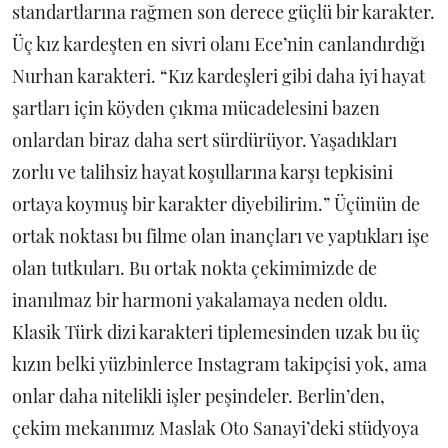
standartlarına rağmen son derece güçlü bir karakter.
Üç kız kardeşten en sivri olanı Ece’nin canlandırdığı
Nurhan karakteri. “Kız kardeşleri gibi daha iyi hayat
şartları için köyden çıkma mücadelesini bazen
onlardan biraz daha sert sürdürüyor. Yaşadıkları
zorlu ve talihsiz hayat koşullarına karşı tepkisini
ortaya koymuş bir karakter diyebilirim.” Üçünün de
ortak noktası bu filme olan inançları ve yaptıkları işe
olan tutkuları. Bu ortak nokta çekimimizde de
inanılmaz bir harmoni yakalamaya neden oldu.
Klasik Türk dizi karakteri tiplemesinden uzak bu üç
kızın belki yüzbinlerce Instagram takipçisi yok, ama
onlar daha nitelikli işler peşindeler. Berlin’den,
çekim mekanımız Maslak Oto Sanayi’deki stüdyoya