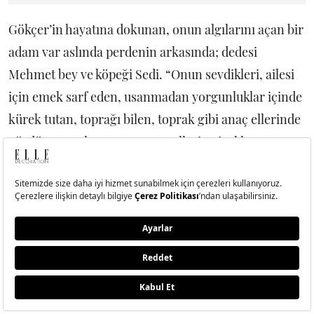
Gökçer’in hayatına dokunan, onun algılarını açan bir
adam var aslında perdenin arkasında; dedesi
Mehmet bey ve köpeği Sedi. “Onun sevdikleri, ailesi
için emek sarf eden, usanmadan yorgunluklar içinde
kürek tutan, toprağı bilen, toprak gibi anaç ellerinde
gördüm var oluşumuzu. Aynı ellerin çiçeklere
dokunuşunu gördüm, o ellerin sokaktan kimsesiz
halde bulup kalbini, hayatını, yuvasını açtığı Sedi
isimli köpeğin her gün başını sevişini gördüm.
İnsanlara karşı kibar, duyarlı, paylaşımcı, dertten
anlayan, nasıl vefalı iyi bir dost, iyi bir arkadaş, eş,
baba oluşunu dilinden dökülen her cümlede gördüm.
Mutluluktan parlasa da hüzünlü bakıp dolu dolu olsa