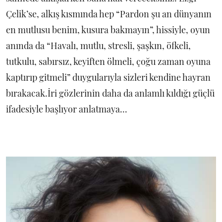
Çelik’se, alkış kısmında hep “Pardon şu an dünyanın
en mutlusu benim, kusura bakmayın”, hissiyle, oyun
anında da “Havalı, mutlu, stresli, şaşkın, öfkeli,
tutkulu, sabırsız, keyiften ölmeli, çoğu zaman oyuna
kaptırıp gitmeli” duygularıyla sizleri kendine hayran
bırakacak.İri gözlerinin daha da anlamlı kıldığı güçlü
ifadesiyle başlıyor anlatmaya...