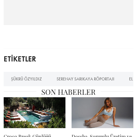
ETİKETLER
ŞÜKRÜ ÖZYILDIZ
SERENAY SARIKAYA RÖPORTAJI
ELL
SON HABERLER
Croco Break Günlüğü
Dossha, Sorumlu Üretim ve