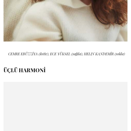
CEMRE EBÜZZİYA (üstte), ECE YÜKSEL (sağda), HELIN KANDEMİR (solda)
ÜÇLÜ HARMONİ