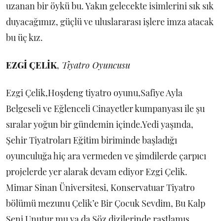
uzanan bir öykü bu. Yakın gelecekte isimlerini sık sık
duyacağımız, güçlü ve uluslararası işlere imza atacak
bu üç kız.
EZGİ ÇELİK
,
Tiyatro Oyuncusu
Ezgi Çelik,Hoşdeng tiyatro oyunu,Safiye Ayla
Belgeseli ve Eğlenceli Cinayetler kumpanyası ile şu
sıralar yoğun bir gündemin içinde.Yedi yaşında,
Şehir Tiyatroları Eğitim biriminde başladığı
oyunculuğa hiç ara vermeden ve şimdilerde çarpıcı
projelerde yer alarak devam ediyor Ezgi Çelik.
Mimar Sinan Üniversitesi, Konservatuar Tiyatro
bölümü mezunu Çelik’e Bir Çocuk Sevdim, Bu Kalp
Seni Unutur mu ya da Söz dizilerinde rastlamış