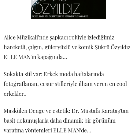
Alice Müzikali’nde şapkacı rolüyle izlediğimiz
hareketli, çılgın, güleryüzlü ve komik Şükrü Özyıldız
ELLE MAN'in kapağında...
Sokakta stil var: Erkek moda haftalarında
fotoğraflanan, cesur stilleriyle ilham veren en cool
erkekler..
Maskülen Denge ve estetik: Dr. Mustafa Karataş'tan
basit dokunuşlarla daha dinamik bir görünüm
yaratma yöntemleri ELLE MAN'de...