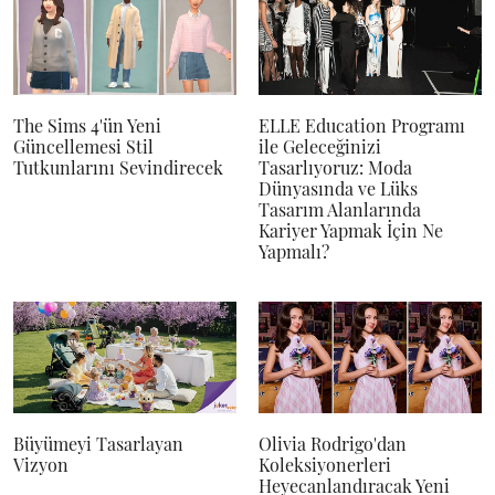
The Sims 4'ün Yeni
ELLE Education Programı
Güncellemesi Stil
ile Geleceğinizi
Tutkunlarını Sevindirecek
Tasarlıyoruz: Moda
Dünyasında ve Lüks
Tasarım Alanlarında
Kariyer Yapmak İçin Ne
Yapmalı?
Büyümeyi Tasarlayan
Olivia Rodrigo'dan
Vizyon
Koleksiyonerleri
Heyecanlandıracak Yeni