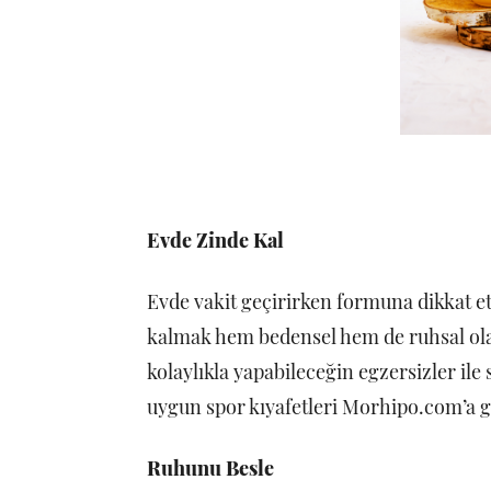
Evde Zinde Kal
Evde vakit geçirirken formuna dikkat e
kalmak hem bedensel hem de ruhsal olar
kolaylıkla yapabileceğin egzersizler ile 
uygun spor kıyafetleri Morhipo.com’a 
Ruhunu Besle