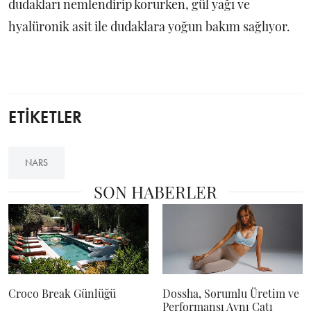
dudakları nemlendirip korurken, gül yağı ve
hyalüronik asit ile dudaklara yoğun bakım sağlıyor.
ETİKETLER
NARS
SON HABERLER
Croco Break Günlüğü
Dossha, Sorumlu Üretim ve
Performansı Aynı Çatı