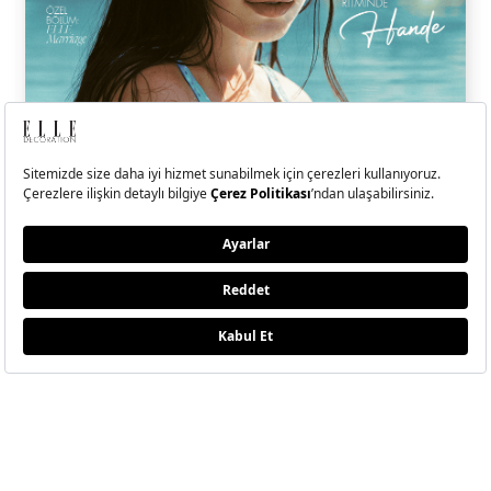
ELLE Temmuz-Ağustos
2026 Sayısı Çıktı!
Hande Erçel ile kendi kıyısında, kendi dengesini bulan, sadeliğin
ritminde ilerleyen bir yolculuğa çıktık.