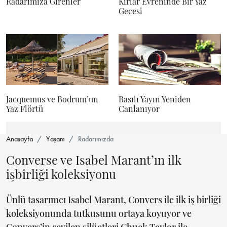
Radarımıza Girenler
Kırlar Evreninde Bir Yaz
Gecesi
Jacquemus ve Bodrum’un
Basılı Yayın Yeniden
Yaz Flörtü
Canlanıyor
Anasayfa
Yaşam
Radarımızda
Converse ve Isabel Marant’ın ilk
işbirliği koleksiyonu
Ünlü tasarımcı Isabel Marant, Convers ile ilk iş birliği
koleksiyonunda tutkusunu ortaya koyuyor ve