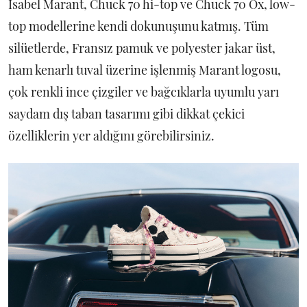
Isabel Marant, Chuck 70 hi-top ve Chuck 70 Ox, low-
top modellerine kendi dokunuşunu katmış. Tüm
silüetlerde, Fransız pamuk ve polyester jakar üst,
ham kenarlı tuval üzerine işlenmiş Marant logosu,
çok renkli ince çizgiler ve bağcıklarla uyumlu yarı
saydam dış taban tasarımı gibi dikkat çekici
özelliklerin yer aldığını görebilirsiniz.