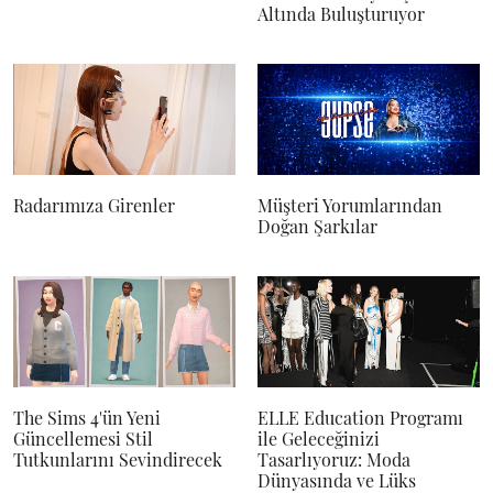
Altında Buluşturuyor
Radarımıza Girenler
Müşteri Yorumlarından
Doğan Şarkılar
The Sims 4'ün Yeni
ELLE Education Programı
Güncellemesi Stil
ile Geleceğinizi
Tutkunlarını Sevindirecek
Tasarlıyoruz: Moda
Dünyasında ve Lüks