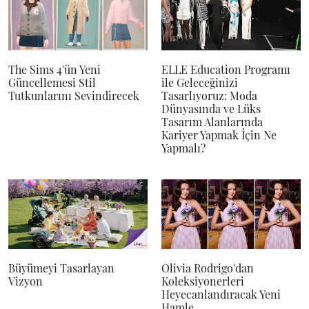
The Sims 4'ün Yeni
ELLE Education Programı
Güncellemesi Stil
ile Geleceğinizi
Tutkunlarını Sevindirecek
Tasarlıyoruz: Moda
Dünyasında ve Lüks
Tasarım Alanlarında
Kariyer Yapmak İçin Ne
Yapmalı?
Büyümeyi Tasarlayan
Olivia Rodrigo'dan
Vizyon
Koleksiyonerleri
Heyecanlandıracak Yeni
Hamle