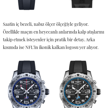
Saatin iç bezeli, nabız ölçer ölçeğiyle geliyor.
Özellikle maçın en heyecanlı anlarında kalp atışlarını
takip etmek isteyenler için pratik bir detay. Arka
kısımda ise NFL’in ikonik kalkan logosu yer alıyor.