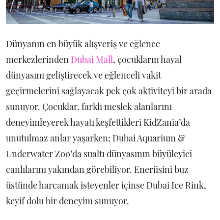
Dünyanın en büyük alışveriş ve eğlence
merkezlerinden
Dubai Mall
, çocukların hayal
dünyasını geliştirecek ve eğlenceli vakit
geçirmelerini sağlayacak pek çok aktiviteyi bir arada
sunuyor. Çocuklar, farklı meslek alanlarını
deneyimleyerek hayatı keşfettikleri KidZania’da
unutulmaz anlar yaşarken; Dubai Aquarium &
Underwater Zoo’da sualtı dünyasının büyüleyici
canlılarını yakından görebiliyor. Enerjisini buz
üstünde harcamak isteyenler içinse Dubai Ice Rink,
keyif dolu bir deneyim sunuyor.