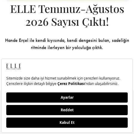
ELLE Temmuz-Ağustos
2026 Sayısı Çıktı!
Hande Erçel ile kendi kıyısında, kendi dengesini bulan, sadeliğin
ritminde ilerleyen bir yolculuğa çıktık.
BU SAYIDA NELER VAR?
E-Bülten Aboneliği
E-bültenimize şimdi abone olun,
magazin dünyasındaki tüm gelişmelerden anında
haberiniz olsun.