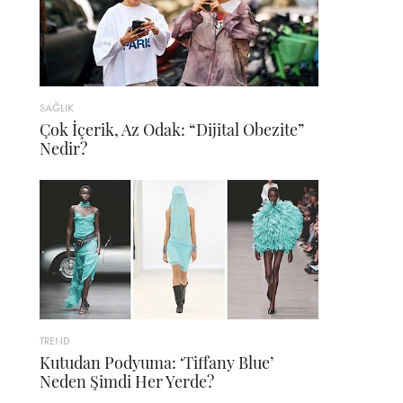
SAĞLIK
Çok İçerik, Az Odak: “Dijital Obezite”
Nedir?
TREND
Kutudan Podyuma: ‘Tiffany Blue’
Neden Şimdi Her Yerde?