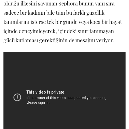
olduğu ilkesini savunan Sephora bunun yanı sıra
sadece bir kadının bile tüm bu farklı güzellik
tanımlarını isterse tek bir günde veya koca bir hayat
içinde deneyimleyerek, içindeki sınır tanımayan
gücü kutlaması gerektiğinin de mesajını veriyor.