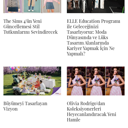
The Sims 4'ün Yeni
ELLE Education Programı
Güncellemesi Stil
ile Geleceğinizi
Tutkunlarını Sevindirecek
Tasarlıyoruz: Moda
Dünyasında ve Lüks
Tasarım Alanlarında
Kariyer Yapmak İçin Ne
Yapmalı?
Büyümeyi Tasarlayan
Olivia Rodrigo'dan
Vizyon
Koleksiyonerleri
Heyecanlandıracak Yeni
Hamle