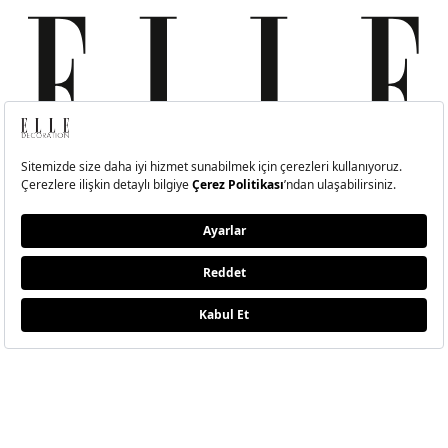
MODA
ETKLINLIK
GÜZELLİ
Moda Haberleri
Elle Style Awards
Saç
Trend
Elle Etkinlikleri
Makyaj
Stil
Cilt Bakı
Moda Haftaları
Sağlık
Defile
Parfüm
Mücevher & Saat