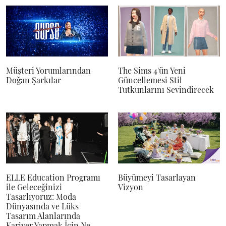
Müşteri Yorumlarından
The Sims 4'ün Yeni
Doğan Şarkılar
Güncellemesi Stil
Tutkunlarını Sevindirecek
ELLE Education Programı
Büyümeyi Tasarlayan
ile Geleceğinizi
Vizyon
Tasarlıyoruz: Moda
Dünyasında ve Lüks
Tasarım Alanlarında
Kariyer Yapmak İçin Ne