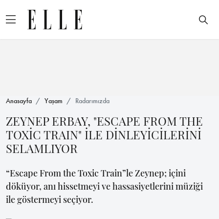
Anasayfa
Yaşam
Radarımızda
ZEYNEP ERBAY, "ESCAPE FROM THE
TOXİC TRAIN" İLE DİNLEYİCİLERİNİ
SELAMLIYOR
“Escape From the Toxic Train”le Zeynep; içini
döküyor, anı hissetmeyi ve hassasiyetlerini müziği
ile göstermeyi seçiyor.