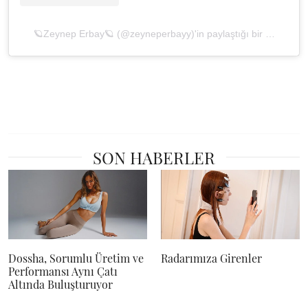
🪐Zeynep Erbay🪐 (@zeyneperbayy)'in paylaştığı bir gönderi
SON HABERLER
Dossha, Sorumlu Üretim ve
Radarımıza Girenler
Performansı Aynı Çatı
Altında Buluşturuyor