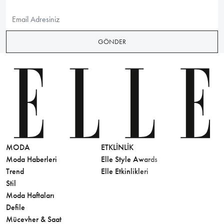
GÖNDER
MODA
ETKLINLIK
GÜZELLİ
Moda Haberleri
Elle Style Awards
Saç
Trend
Elle Etkinlikleri
Makyaj
Stil
Cilt Bakı
Moda Haftaları
Sağlık
Defile
Parfüm
Mücevher & Saat