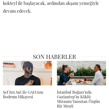
kokteyl ile başlayacak, ardından akşam yemeğiyle
devam edecek.
SON HABERLER
Şef Izu Ani ile GAIA'nın
İstanbul Boğazı’nda
Bodrum Hikayesi
Gaziantep’in Köklü
Mirasını Yansıtan Özgün
Bir Menü