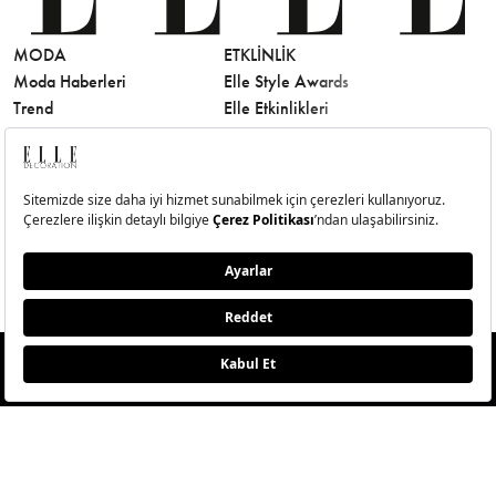
MODA
ETKLINLIK
GÜZELLİ
Moda Haberleri
Elle Style Awards
Saç
Trend
Elle Etkinlikleri
Makyaj
Stil
Cilt Bakı
Moda Haftaları
Sağlık
Defile
Parfüm
Mücevher & Saat
© Big Medya Teknoloji A.Ş. Altunizade Mahallesi Kuşbakışı