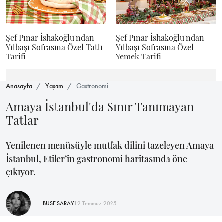
Şef Pınar İshakoğlu'ndan
Şef Pınar İshakoğlu'ndan
Yılbaşı Sofrasına Özel Tatlı
Yılbaşı Sofrasına Özel
Tarifi
Yemek Tarifi
Anasayfa
Yaşam
Gastronomi
Amaya İstanbul'da Sınır Tanımayan
Tatlar
Yenilenen menüsüyle mutfak dilini tazeleyen Amaya
İstanbul, Etiler’in gastronomi haritasında öne
çıkıyor.
BUSE SARAY
12 Temmuz 2025