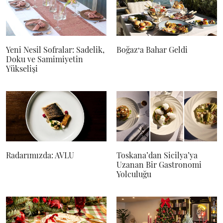
Yeni Nesil Sofralar: Sadelik,
Boğaz‘a Bahar Geldi
Doku ve Samimiyetin
Yükselişi
Radarımızda: AVLU
Toskana’dan Sicilya’ya
Uzanan Bir Gastronomi
Yolculuğu