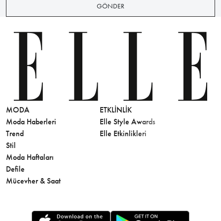
GÖNDER
MODA
ETKLINLIK
GÜZELLİ
Moda Haberleri
Elle Style Awards
Saç
Trend
Elle Etkinlikleri
Makyaj
Stil
Cilt Bakı
Moda Haftaları
Sağlık
Defile
Parfüm
Mücevher & Saat