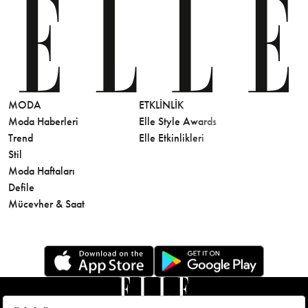
MODA
ETKLINLIK
GÜZELLİ
Moda Haberleri
Elle Style Awards
Saç
Trend
Elle Etkinlikleri
Makyaj
Stil
Cilt Bakı
Moda Haftaları
Sağlık
Defile
Parfüm
Mücevher & Saat