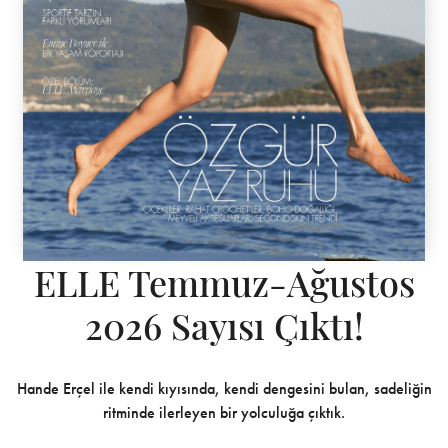
ELLE Temmuz-Ağustos
2026 Sayısı Çıktı!
Hande Erçel ile kendi kıyısında, kendi dengesini bulan, sadeliğin
ritminde ilerleyen bir yolculuğa çıktık.