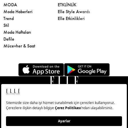
MODA
ETKLINLIK
GÜZELLİ
Moda Haberleri
Elle Style Awards
Saç
Trend
Elle Etkinlikleri
Makyaj
Stil
Cilt Bakı
Moda Haftaları
Sağlık
Defile
Parfüm
Mücevher & Saat
© Big Medya Teknoloji A.Ş. Altunizade Mahallesi Kuşbakışı
Caddesi No:27/1 Üsküdar/İstanbul