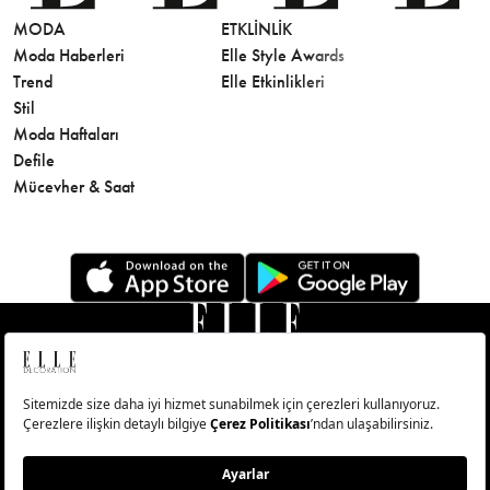
MODA
ETKLINLIK
GÜZELLİ
Moda Haberleri
Elle Style Awards
Saç
Trend
Elle Etkinlikleri
Makyaj
Stil
Cilt Bakı
Moda Haftaları
Sağlık
Defile
Parfüm
Mücevher & Saat
© Big Medya Teknoloji A.Ş. Altunizade Mahallesi Kuşbakışı
Caddesi No:27/1 Üsküdar/İstanbul