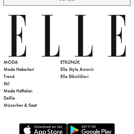
MODA
ETKLINLIK
GÜZELLİ
Moda Haberleri
Elle Style Awards
Saç
Trend
Elle Etkinlikleri
Makyaj
Stil
Cilt Bakı
Moda Haftaları
Sağlık
Defile
Parfüm
Mücevher & Saat