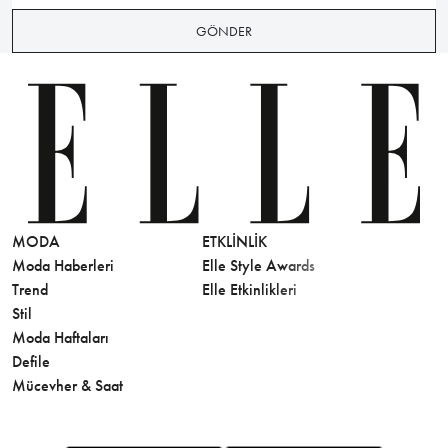
GÖNDER
MODA
ETKLINLIK
GÜZELLİ
Moda Haberleri
Elle Style Awards
Saç
Trend
Elle Etkinlikleri
Makyaj
Stil
Cilt Bakı
Moda Haftaları
Sağlık
Defile
Parfüm
Mücevher & Saat