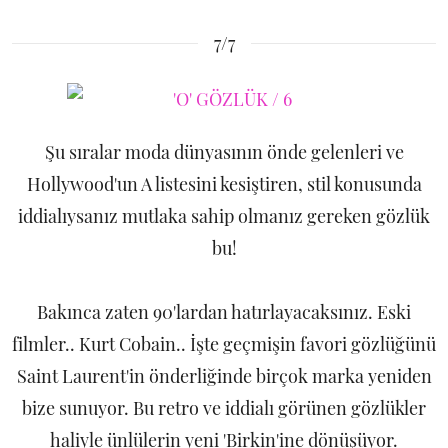
7/7
Şu sıralar moda dünyasının önde gelenleri ve
Hollywood'un A listesini kesiştiren, stil konusunda
iddialıysanız mutlaka sahip olmanız gereken gözlük
bu!
Bakınca zaten 90'lardan hatırlayacaksınız. Eski
filmler.. Kurt Cobain.. İşte geçmişin favori gözlüğünü
Saint Laurent'in önderliğinde birçok marka yeniden
bize sunuyor. Bu retro ve iddialı görünen gözlükler
haliyle ünlülerin yeni 'Birkin'ine dönüşüyor.