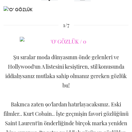
1/7
Şu sıralar moda dünyasının önde gelenleri ve
Hollywood'un A listesini kesiştiren, stil konusunda
iddialıysanız mutlaka sahip olmanız gereken gözlük
bu!
Bakınca zaten 90'lardan hatırlayacaksınız. Eski
filmler.. Kurt Cobain.. İşte geçmişin favori gözlüğünü
Saint Laurent'in önderliğinde birçok marka yeniden