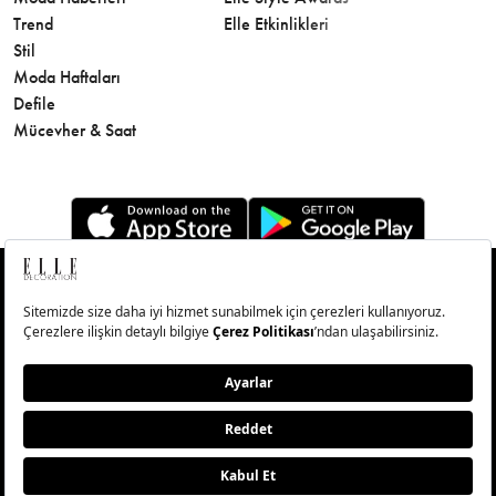
Trend
Elle Etkinlikleri
Makyaj
Stil
Cilt Bakı
Moda Haftaları
Sağlık
Defile
Parfüm
Mücevher & Saat
© Big Medya Teknoloji A.Ş. Altunizade Mahallesi Kuşbakışı
Caddesi No:27/1 Üsküdar/İstanbul
Abonelik
Künye
Aydınlatma Metni
Çerezleri Sıfırla
Copyright © 2026 - Tüm Hakları Saklıdır.