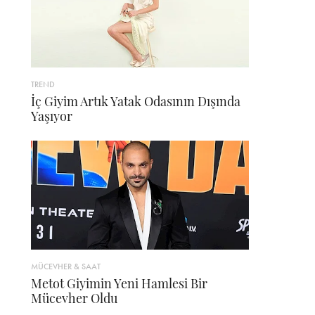
TREND
İç Giyim Artık Yatak Odasının Dışında
Yaşıyor
MÜCEVHER & SAAT
Metot Giyimin Yeni Hamlesi Bir
Mücevher Oldu