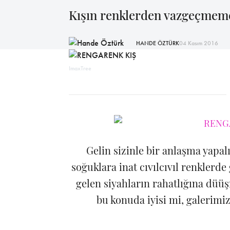
Kışın renklerden vazgeçmemek 
HANDE ÖZTÜRK
04 Kasım 2016
ImaxTree
Gelin sizinle bir anlaşma yapa
soğuklara inat cıvılcıvıl renkler
gelen siyahların rahatlığına düüş
bu konuda iyisi mi, galerimiz