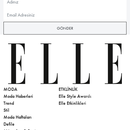
GÖNDER
MODA
ETKLINLIK
GÜZELLİ
Moda Haberleri
Elle Style Awards
Saç
Trend
Elle Etkinlikleri
Makyaj
Stil
Cilt Bakı
Moda Haftaları
Sağlık
Defile
Parfüm