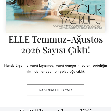
ELLE Temmuz-Ağustos
2026 Sayısı Çıktı!
Hande Erçel ile kendi kıyısında, kendi dengesini bulan, sadeliğin
ritminde ilerleyen bir yolculuğa çıktık.
BU SAYIDA NELER VAR?