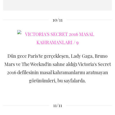
10/11
Dün gece Paris'te gerçekleşen, Lady Gaga, Bruno
Mars ve The Weeknd'in sahne aldığı Victoria's Secret
2016 defilesinin masal kahramanlarını aratmayan
görünümleri, bu sayfalarda.
11/11