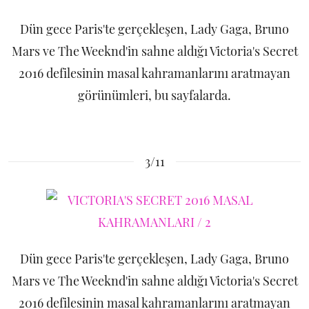
Dün gece Paris'te gerçekleşen, Lady Gaga, Bruno
Mars ve The Weeknd'in sahne aldığı Victoria's Secret
2016 defilesinin masal kahramanlarını aratmayan
görünümleri, bu sayfalarda.
3/11
Dün gece Paris'te gerçekleşen, Lady Gaga, Bruno
Mars ve The Weeknd'in sahne aldığı Victoria's Secret
2016 defilesinin masal kahramanlarını aratmayan