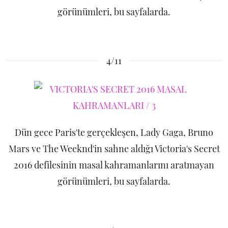
görünümleri, bu sayfalarda.
4/11
Dün gece Paris'te gerçekleşen, Lady Gaga, Bruno
Mars ve The Weeknd'in sahne aldığı Victoria's Secret
2016 defilesinin masal kahramanlarını aratmayan
görünümleri, bu sayfalarda.