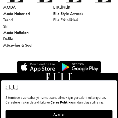
MODA
ETKLINLIK
GÜZELLİ
Moda Haberleri
Elle Style Awards
Saç
Trend
Elle Etkinlikleri
Makyaj
Stil
Cilt Bakı
Moda Haftaları
Sağlık
Defile
Parfüm
Mücevher & Saat
© Big Medya Teknoloji A.Ş. Altunizade Mahallesi Kuşbakışı
Caddesi No:27/1 Üsküdar/İstanbul