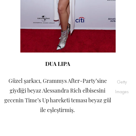
DUA LIPA
Güzel şarkıcı, Grammys After-Party’sine
Getty
giydiği beyaz Alessandra Rich elbisesini
Images
gecenin Time’s Up hareketi teması beyaz gül
ile eşleştirmiş.