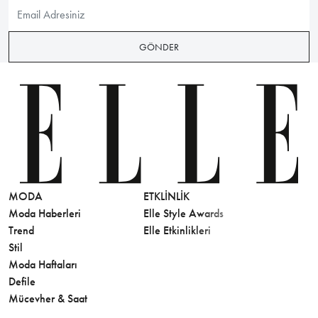
GÖNDER
MODA
ETKLINLIK
GÜZELLİ
Moda Haberleri
Elle Style Awards
Saç
Trend
Elle Etkinlikleri
Makyaj
Stil
Cilt Bakı
Moda Haftaları
Sağlık
Defile
Parfüm
Mücevher & Saat