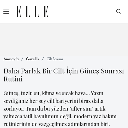
Anasayfa
Güzellik
Cilt Bakımı
Daha Parlak Bir Cilt İçin Güneş Sonrası
Rutini
Güneş, tuzlu su, klima ve sıcak hava… Yazın
sevdiğimiz her şey cilt bariyerini biraz daha
zorluyor. Tam da bu yüzden "after sun" artık
yalnızca tatil bavulunun değil, modern yaz bakım
rutinlerinin de vazgeçilmez adımlarından biri.