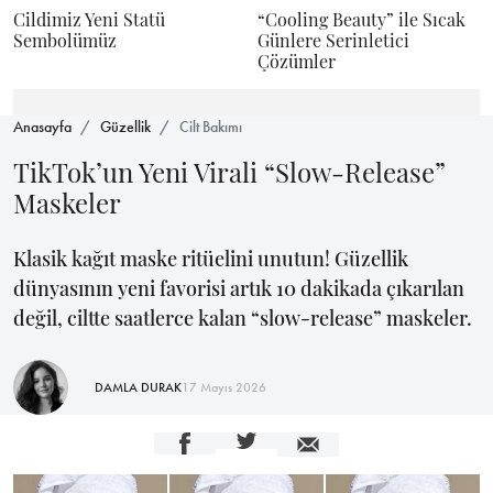
Cildimiz Yeni Statü
“Cooling Beauty” ile Sıcak
Sembolümüz
Günlere Serinletici
Çözümler
Anasayfa
Güzellik
Cilt Bakımı
TikTok’un Yeni Virali “Slow-Release”
Maskeler
Klasik kağıt maske ritüelini unutun! Güzellik
dünyasının yeni favorisi artık 10 dakikada çıkarılan
değil, ciltte saatlerce kalan “slow-release” maskeler.
DAMLA DURAK
17 Mayıs 2026