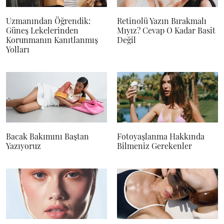
Uzmanından Öğrendik:
Retinolü Yazın Bırakmalı
Güneş Lekelerinden
Mıyız? Cevap O Kadar Basit
Korunmanın Kanıtlanmış
Değil
Yolları
Bacak Bakımını Baştan
Fotoyaşlanma Hakkında
Yazıyoruz
Bilmeniz Gerekenler