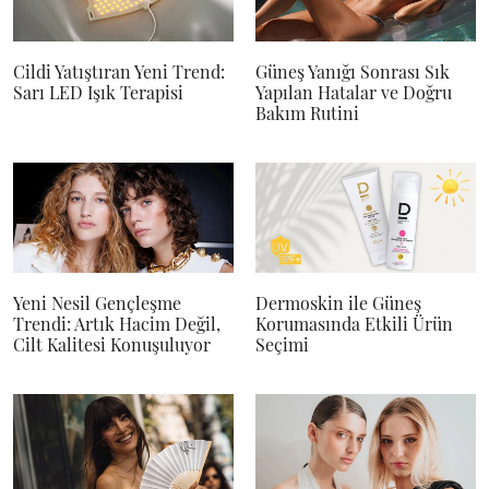
Cildi Yatıştıran Yeni Trend:
Güneş Yanığı Sonrası Sık
Sarı LED Işık Terapisi
Yapılan Hatalar ve Doğru
Bakım Rutini
Yeni Nesil Gençleşme
Dermoskin ile Güneş
Trendi: Artık Hacim Değil,
Korumasında Etkili Ürün
Cilt Kalitesi Konuşuluyor
Seçimi