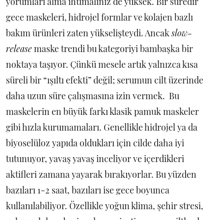
yorumları alma ihtimaliniz de yüksek. Bir süredir
gece maskeleri, hidrojel formlar ve kolajen bazlı
bakım ürünleri zaten yükselişteydi. Ancak
slow-
release
maske trendi bu kategoriyi bambaşka bir
noktaya taşıyor. Çünkü mesele artık yalnızca kısa
süreli bir “ışıltı efekti” değil; serumun cilt üzerinde
daha uzun süre çalışmasına izin vermek. Bu
maskelerin en büyük farkı klasik pamuk maskeler
gibi hızla kurumamaları. Genellikle hidrojel ya da
biyoselüloz yapıda oldukları için cilde daha iyi
tutunuyor, yavaş yavaş inceliyor ve içerdikleri
aktifleri zamana yayarak bırakıyorlar. Bu yüzden
bazıları 1-2 saat, bazıları ise gece boyunca
kullanılabiliyor. Özellikle yoğun klima, şehir stresi,