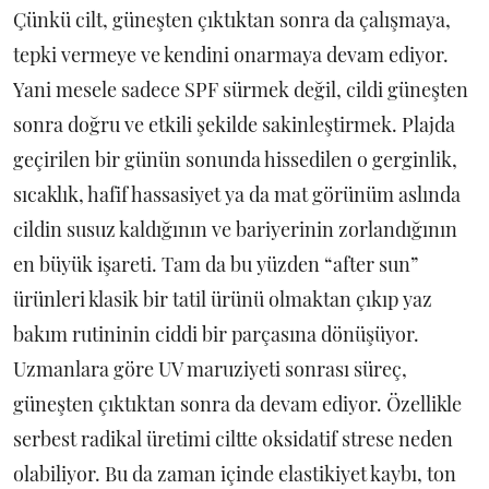
Çünkü cilt, güneşten çıktıktan sonra da çalışmaya,
tepki vermeye ve kendini onarmaya devam ediyor.
Yani mesele sadece SPF sürmek değil, cildi güneşten
sonra doğru ve etkili şekilde sakinleştirmek. Plajda
geçirilen bir günün sonunda hissedilen o gerginlik,
sıcaklık, hafif hassasiyet ya da mat görünüm aslında
cildin susuz kaldığının ve bariyerinin zorlandığının
en büyük işareti. Tam da bu yüzden “after sun”
ürünleri klasik bir tatil ürünü olmaktan çıkıp yaz
bakım rutininin ciddi bir parçasına dönüşüyor.
Uzmanlara göre UV maruziyeti sonrası süreç,
güneşten çıktıktan sonra da devam ediyor. Özellikle
serbest radikal üretimi ciltte oksidatif strese neden
olabiliyor. Bu da zaman içinde elastikiyet kaybı, ton