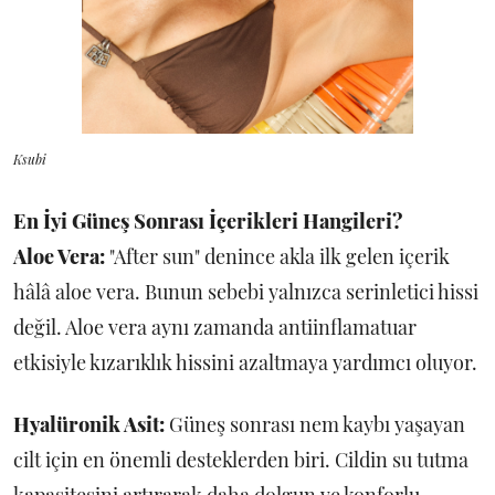
Ksubi
En İyi Güneş Sonrası İçerikleri Hangileri?
Aloe Vera:
"After sun" denince akla ilk gelen içerik
hâlâ aloe vera. Bunun sebebi yalnızca serinletici hissi
değil. Aloe vera aynı zamanda antiinflamatuar
etkisiyle kızarıklık hissini azaltmaya yardımcı oluyor.
Hyalüronik Asit:
Güneş sonrası nem kaybı yaşayan
cilt için en önemli desteklerden biri. Cildin su tutma
kapasitesini artırarak daha dolgun ve konforlu