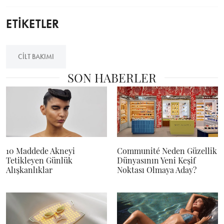
ETİKETLER
CILT BAKIMI
SON HABERLER
10 Maddede Akneyi
Communité Neden Güzellik
Tetikleyen Günlük
Dünyasının Yeni Keşif
Alışkanlıklar
Noktası Olmaya Aday?