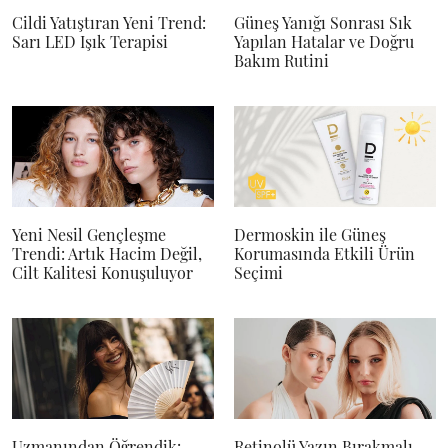
Cildi Yatıştıran Yeni Trend:
Güneş Yanığı Sonrası Sık
Sarı LED Işık Terapisi
Yapılan Hatalar ve Doğru
Bakım Rutini
Yeni Nesil Gençleşme
Dermoskin ile Güneş
Trendi: Artık Hacim Değil,
Korumasında Etkili Ürün
Cilt Kalitesi Konuşuluyor
Seçimi
Uzmanından Öğrendik:
Retinolü Yazın Bırakmalı