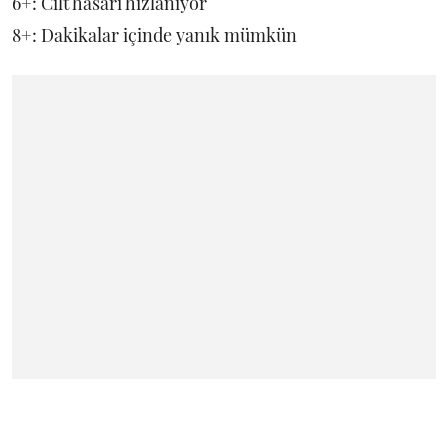
6+: Cilt hasarı hızlanıyor
8+: Dakikalar içinde yanık mümkün