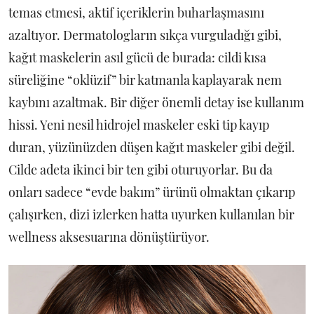
temas etmesi, aktif içeriklerin buharlaşmasını
azaltıyor. Dermatologların sıkça vurguladığı gibi,
kağıt maskelerin asıl gücü de burada: cildi kısa
süreliğine “oklüzif” bir katmanla kaplayarak nem
kaybını azaltmak. Bir diğer önemli detay ise kullanım
hissi. Yeni nesil hidrojel maskeler eski tip kayıp
duran, yüzünüzden düşen kağıt maskeler gibi değil.
Cilde adeta ikinci bir ten gibi oturuyorlar. Bu da
onları sadece “evde bakım” ürünü olmaktan çıkarıp
çalışırken, dizi izlerken hatta uyurken kullanılan bir
wellness aksesuarına dönüştürüyor.