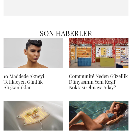
SON HABERLER
10 Maddede Akneyi
Communité Neden Güzellik
Tetikleyen Günlük
Dünyasının Yeni Keşif
Alışkanlıklar
Noktası Olmaya Aday?