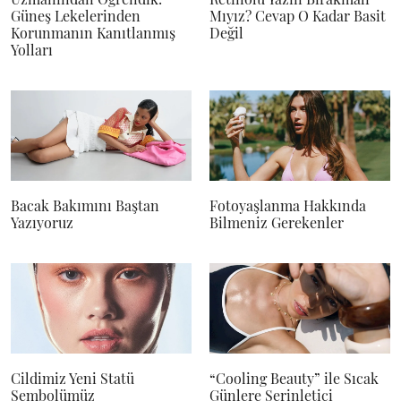
Güneş Lekelerinden
Mıyız? Cevap O Kadar Basit
Korunmanın Kanıtlanmış
Değil
Yolları
Bacak Bakımını Baştan
Fotoyaşlanma Hakkında
Yazıyoruz
Bilmeniz Gerekenler
Cildimiz Yeni Statü
“Cooling Beauty” ile Sıcak
Sembolümüz
Günlere Serinletici