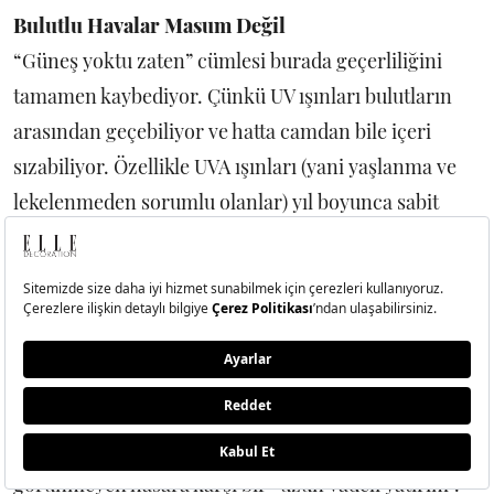
Bulutlu Havalar Masum Değil
“Güneş yoktu zaten” cümlesi burada geçerliliğini
tamamen kaybediyor. Çünkü UV ışınları bulutların
arasından geçebiliyor ve hatta camdan bile içeri
sızabiliyor. Özellikle UVA ışınları (yani yaşlanma ve
lekelenmeden sorumlu olanlar) yıl boyunca sabit
kalıyor. Bu da cildin, fark etmeden her gün mikro
düzeyde hasar biriktirdiği anlamına geliyor. UV
indeksine göre düşünmeye başladığınızda SPF’nin
anlamı da değişiyor. Artık mesele sadece yanmayı
önlemek değil, erken yaşlanmayı geciktirmek,
lekeleri kontrol altında tutmak, cilt bariyerini
korumak. Kısacası SPF, görünür güzellikten çok
görünmeyen hasara karşı bir “uzun vadeli yatırım”.