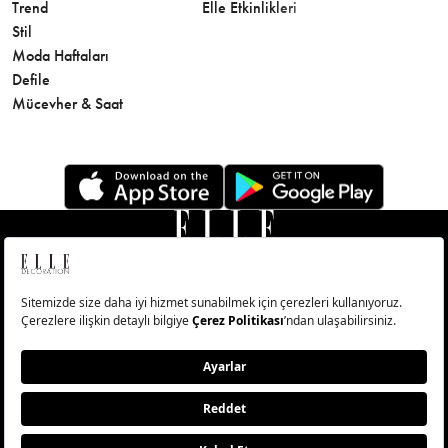
Trend
Elle Etkinlikleri
Makyaj
Stil
Cilt Bakı
Moda Haftaları
Sağlık
Defile
Parfüm
Mücevher & Saat
© Big Medya Teknoloji A.Ş. Altunizade Mahallesi Kuşbakışı
Caddesi No:27/1 Üsküdar/İstanbul
Abonelik
Künye
Aydınlatma Metni
Çerezleri Sıfırla
Copyright © 2026 - Tüm Hakları Saklıdır.