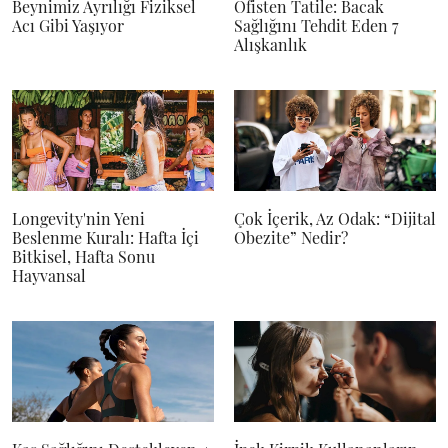
Beynimiz Ayrılığı Fiziksel
Ofisten Tatile: Bacak
Acı Gibi Yaşıyor
Sağlığını Tehdit Eden 7
Alışkanlık
Longevity'nin Yeni
Çok İçerik, Az Odak: “Dijital
Beslenme Kuralı: Hafta İçi
Obezite” Nedir?
Bitkisel, Hafta Sonu
Hayvansal