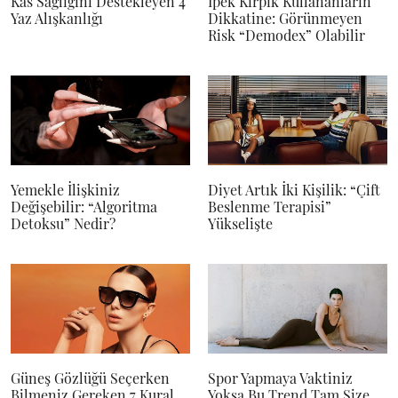
Kas Sağlığını Destekleyen 4
İpek Kirpik Kullananların
Yaz Alışkanlığı
Dikkatine: Görünmeyen
Risk “Demodex” Olabilir
Yemekle İlişkiniz
Diyet Artık İki Kişilik: “Çift
Değişebilir: “Algoritma
Beslenme Terapisi”
Detoksu” Nedir?
Yükselişte
Güneş Gözlüğü Seçerken
Spor Yapmaya Vaktiniz
Bilmeniz Gereken 7 Kural
Yoksa Bu Trend Tam Size