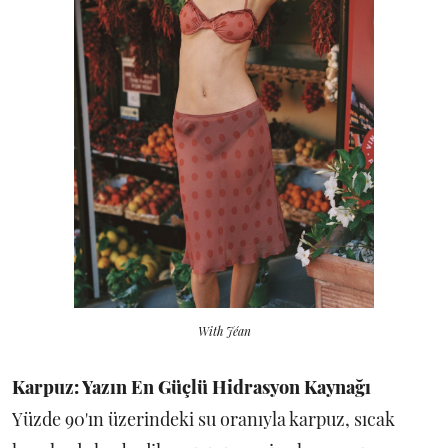
With Jéan
Karpuz: Yazın En Güçlü Hidrasyon Kaynağı
Yüzde 90'ın üzerindeki su oranıyla karpuz, sıcak