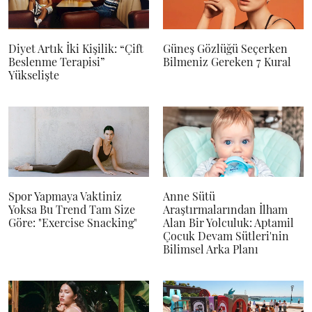
Diyet Artık İki Kişilik: “Çift
Güneş Gözlüğü Seçerken
Beslenme Terapisi”
Bilmeniz Gereken 7 Kural
Yükselişte
Spor Yapmaya Vaktiniz
Anne Sütü
Yoksa Bu Trend Tam Size
Araştırmalarından İlham
Göre: "Exercise Snacking"
Alan Bir Yolculuk: Aptamil
Çocuk Devam Sütleri'nin
Bilimsel Arka Planı