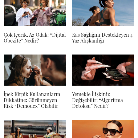
Çok İçerik, Az Odak: “Dijital
Kas Sağlığını Destekleyen 4
Obezite” Nedir?
Yaz Alışkanlığı
İpek Kirpik Kullananların
Yemekle İlişkiniz
Dikkatine: Görünmeyen
Değişebilir: “Algoritma
Risk “Demodex” Olabilir
Detoksu” Nedir?