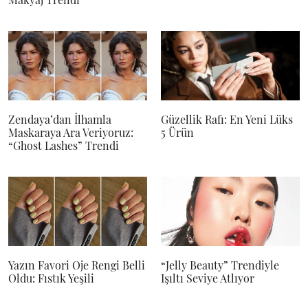
Zendaya’dan İlhamla
Güzellik Rafı: En Yeni Lüks
Maskaraya Ara Veriyoruz:
5 Ürün
“Ghost Lashes” Trendi
Yazın Favori Oje Rengi Belli
“Jelly Beauty” Trendiyle
Oldu: Fıstık Yeşili
Işıltı Seviye Atlıyor