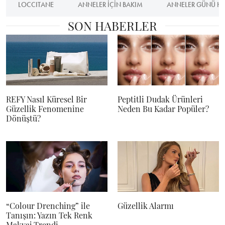
LOCCITANE
ANNELER IÇIN BAKIM
ANNELER GÜNÜ HED
SON HABERLER
REFY Nasıl Küresel Bir
Peptitli Dudak Ürünleri
Güzellik Fenomenine
Neden Bu Kadar Popüler?
Dönüştü?
“Colour Drenching” ile
Güzellik Alarmı
Tanışın: Yazın Tek Renk
Makyaj Trendi