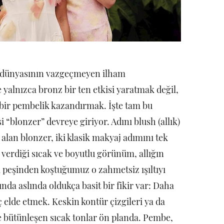
 dünyasının vazgeçmeyen ilham
 yalnızca bronz bir ten etkisi yaratmak değil,
 bir pembelik kazandırmak. İşte tam bu
“blonzer” devreye giriyor. Adını blush (allık)
alan blonzer, iki klasik makyaj adımını tek
verdiği sıcak ve boyutlu görünüm, allığın
a peşinden koştuğumuz o zahmetsiz ışıltıyı
ında aslında oldukça basit bir fikir var: Daha
elde etmek. Keskin kontür çizgileri ya da
tle bütünleşen sıcak tonlar ön planda. Pembe,