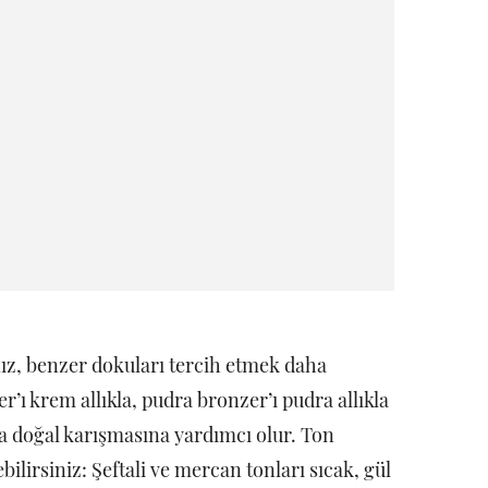
nız, benzer dokuları tercih etmek daha
r’ı krem allıkla, pudra bronzer’ı pudra allıkla
ha doğal karışmasına yardımcı olur. Ton
bilirsiniz: Şeftali ve mercan tonları sıcak, gül