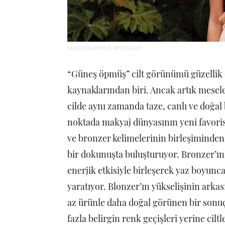
LAUNCHMETRICS SPOTLIGHT
“Güneş öpmüş” cilt görünümü güzellik
kaynaklarından biri. Ancak artık mesele
cilde aynı zamanda taze, canlı ve doğal
noktada makyaj dünyasının yeni favorisi 
ve bronzer kelimelerinin birleşiminden 
bir dokunuşta buluşturuyor. Bronzer’ın 
enerjik etkisiyle birleşerek yaz boyunc
yaratıyor. Blonzer’ın yükselişinin arkas
az ürünle daha doğal görünen bir sonuç 
fazla belirgin renk geçişleri yerine cil