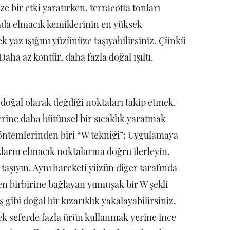
 bir etki yaratırken, terracotta tonları
mda elmacık kemiklerinin en yüksek
rek yaz ışığını yüzünüze taşıyabilirsiniz. Çünkü
aha az kontür, daha fazla doğal ışıltı.
doğal olarak değdiği noktaları takip etmek.
rine daha bütünsel bir sıcaklık yaratmak
 yöntemlerinden biri “W tekniği”: Uygulamaya
arın elmacık noktalarına doğru ilerleyin,
aşıyın. Aynı hareketi yüzün diğer tarafında
en birbirine bağlayan yumuşak bir W şekli
gibi doğal bir kızarıklık yakalayabilirsiniz.
k seferde fazla ürün kullanmak yerine ince