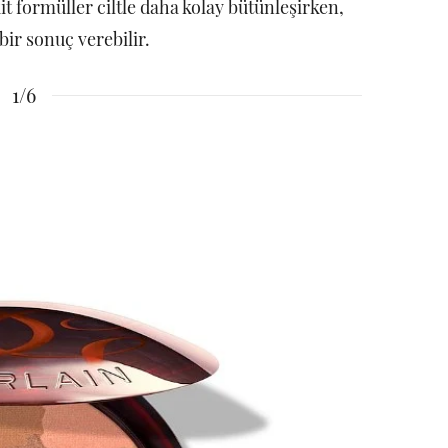
it formüller ciltle daha kolay bütünleşirken,
bir sonuç verebilir.
1/6