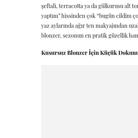
şeftali, terracotta ya da gülkurusu alt 
yaptım” hissinden çok “bugün cildim çok
yaz aylarında ağır ten makyajından uzak
blonzer, sezonun en pratik güzellik ham
Kusursuz Blonzer İçin Küçük Dokunu