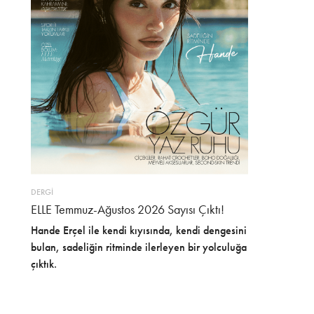
DERGİ
ELLE Temmuz-Ağustos 2026 Sayısı Çıktı!
Hande Erçel ile kendi kıyısında, kendi dengesini
bulan, sadeliğin ritminde ilerleyen bir yolculuğa
çıktık.