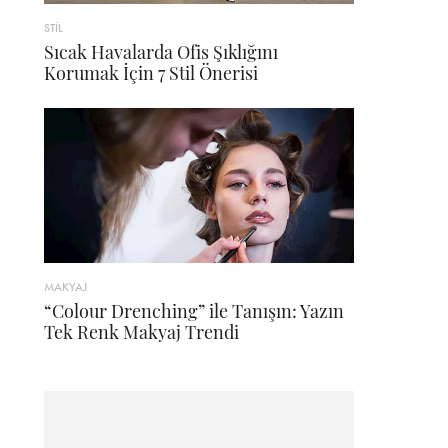
STİL
Sıcak Havalarda Ofis Şıklığını
Korumak İçin 7 Stil Önerisi
MAKYAJ
“Colour Drenching” ile Tanışın: Yazın
Tek Renk Makyaj Trendi