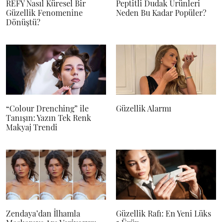
REFY Nasıl Küresel Bir
Peptitli Dudak Ürünleri
Güzellik Fenomenine
Neden Bu Kadar Popüler?
Dönüştü?
“Colour Drenching” ile
Güzellik Alarmı
Tanışın: Yazın Tek Renk
Makyaj Trendi
Zendaya’dan İlhamla
Güzellik Rafı: En Yeni Lüks