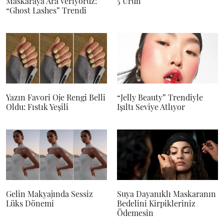
Maskaraya Ara Veriyoruz:
5 Ürün
“Ghost Lashes” Trendi
Yazın Favori Oje Rengi Belli
“Jelly Beauty” Trendiyle
Oldu: Fıstık Yeşili
Işıltı Seviye Atlıyor
Gelin Makyajında Sessiz
Suya Dayanıklı Maskaranın
Lüks Dönemi
Bedelini Kirpikleriniz
Ödemesin