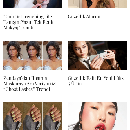
“Colour Drenching” ile
Güzellik Alarmı
Tanışın: Yazın Tek Renk
Makyaj Trendi
Zendaya’dan İlhamla
Güzellik Rafı: En Yeni Lüks
Maskaraya Ara Veriyoruz:
5 Ürün
“Ghost Lashes” Trendi