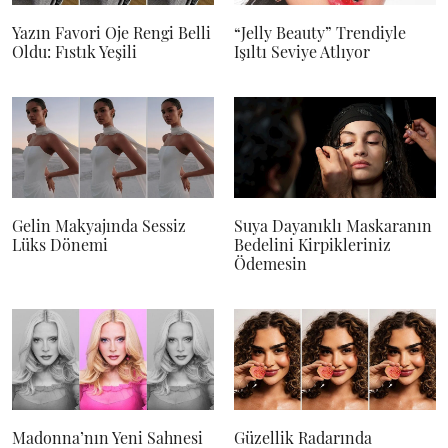
Yazın Favori Oje Rengi Belli
“Jelly Beauty” Trendiyle
Oldu: Fıstık Yeşili
Işıltı Seviye Atlıyor
Gelin Makyajında Sessiz
Suya Dayanıklı Maskaranın
Lüks Dönemi
Bedelini Kirpikleriniz
Ödemesin
Madonna’nın Yeni Sahnesi
Güzellik Radarında