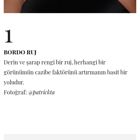
1
BORDO RUJ
Derin ve şarap rengi bir ruj, herhangi bir
görünümün cazibe faktörünü artırmanın basit bir
yoludur.
Fotoğraf:
@patrickta