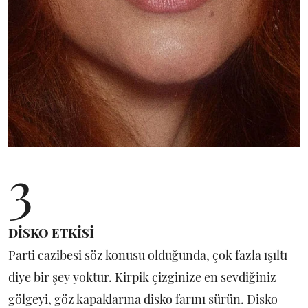
3
DİSKO ETKİSİ
Parti cazibesi söz konusu olduğunda, çok fazla ışıltı
diye bir şey yoktur. Kirpik çizginize en sevdiğiniz
gölgeyi, göz kapaklarına disko farını sürün. Disko