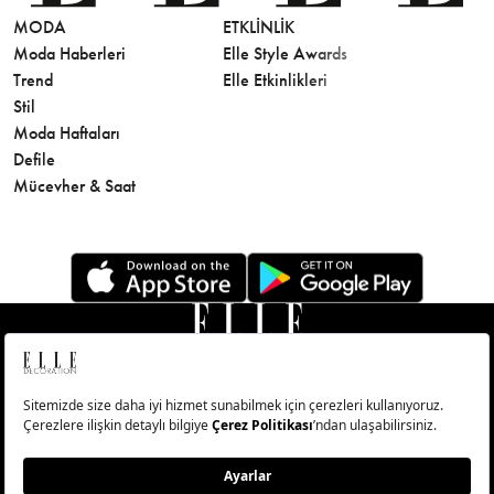
MODA
ETKLINLIK
GÜZELLİ
Moda Haberleri
Elle Style Awards
Saç
Trend
Elle Etkinlikleri
Makyaj
Stil
Cilt Bakı
Moda Haftaları
Sağlık
Defile
Parfüm
Mücevher & Saat
© Big Medya Teknoloji A.Ş. Altunizade Mahallesi Kuşbakışı
Caddesi No:27/1 Üsküdar/İstanbul