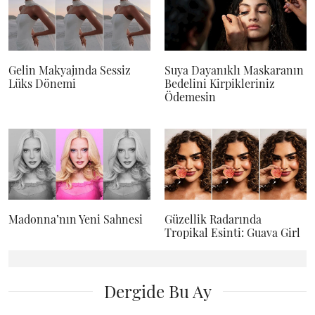
Gelin Makyajında Sessiz
Suya Dayanıklı Maskaranın
Lüks Dönemi
Bedelini Kirpikleriniz
Ödemesin
Madonna’nın Yeni Sahnesi
Güzellik Radarında
Tropikal Esinti: Guava Girl
Dergide Bu Ay