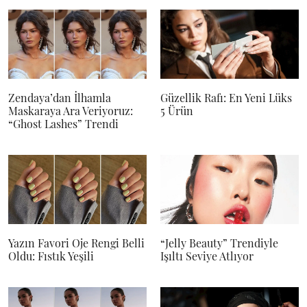
Zendaya’dan İlhamla
Güzellik Rafı: En Yeni Lüks
Maskaraya Ara Veriyoruz:
5 Ürün
“Ghost Lashes” Trendi
Yazın Favori Oje Rengi Belli
“Jelly Beauty” Trendiyle
Oldu: Fıstık Yeşili
Işıltı Seviye Atlıyor