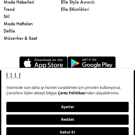
Moda Haberleri
Elle Style Awards
Saç
Trend
Elle Etkinlikleri
Makyaj
Stil
Cilt Bakı
Moda Haftaları
Sağlık
Defile
Parfüm
Mücevher & Saat
© Big Medya Teknoloji A.Ş. Altunizade Mahallesi Kuşbakışı
Caddesi No:27/1 Üsküdar/İstanbul
Abonelik
Künye
Aydınlatma Metni
Çerezleri Sıfırla