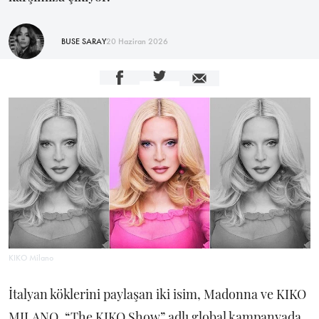
BUSE SARAY
20 Haziran 2026
KIKO Milano
İtalyan köklerini paylaşan iki isim, Madonna ve KIKO
MILANO, “The KIKO Show” adlı global kampanyada