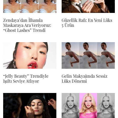
Zendaya’dan İlhamla
Güzellik Rafı: En Yeni Lüks
Maskaraya Ara Veriyoruz:
5 Ürün
“Ghost Lashes” Trendi
“Jelly Beauty” Trendiyle
Gelin Makyajında Sessiz
Işıltı Seviye Atlıyor
Lüks Dönemi