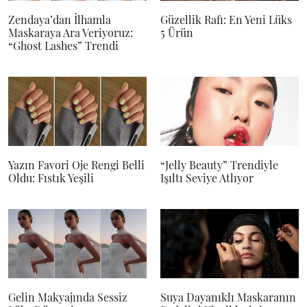
Zendaya’dan İlhamla
Güzellik Rafı: En Yeni Lüks
Maskaraya Ara Veriyoruz:
5 Ürün
“Ghost Lashes” Trendi
Yazın Favori Oje Rengi Belli
“Jelly Beauty” Trendiyle
Oldu: Fıstık Yeşili
Işıltı Seviye Atlıyor
Gelin Makyajında Sessiz
Suya Dayanıklı Maskaranın