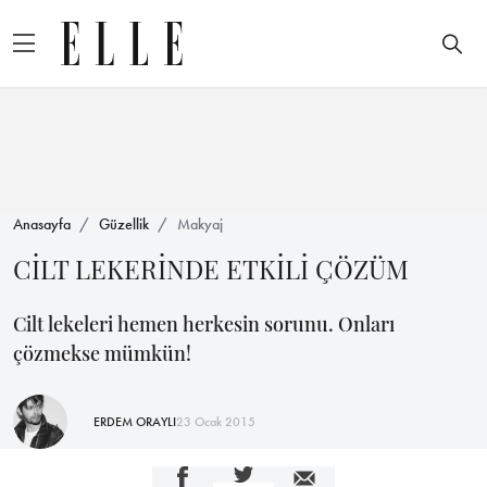
Anasayfa
Güzellik
Makyaj
CİLT LEKERİNDE ETKİLİ ÇÖZÜM
Cilt lekeleri hemen herkesin sorunu. Onları
çözmekse mümkün!
ERDEM ORAYLI
23 Ocak 2015