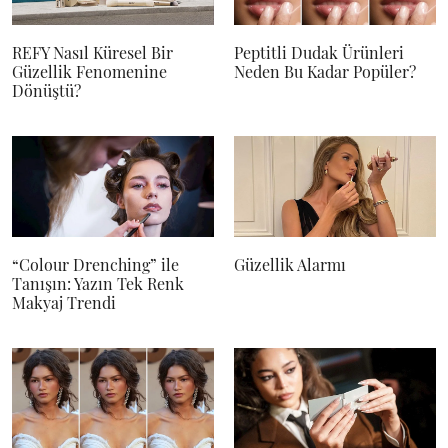
REFY Nasıl Küresel Bir
Peptitli Dudak Ürünleri
Güzellik Fenomenine
Neden Bu Kadar Popüler?
Dönüştü?
“Colour Drenching” ile
Güzellik Alarmı
Tanışın: Yazın Tek Renk
Makyaj Trendi