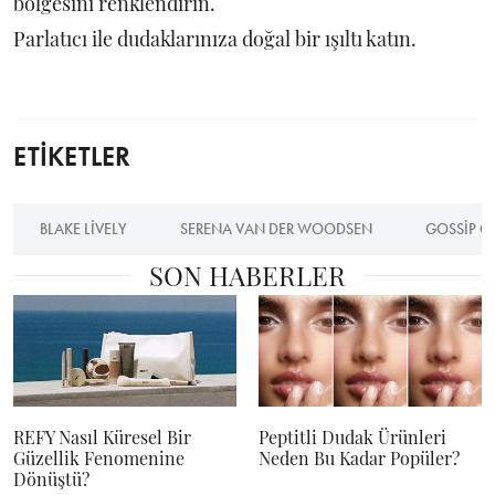
bölgesini renklendirin.
Parlatıcı ile dudaklarınıza doğal bir ışıltı katın.
ETİKETLER
BLAKE LIVELY
SERENA VAN DER WOODSEN
GOSSIP GI
SON HABERLER
REFY Nasıl Küresel Bir
Peptitli Dudak Ürünleri
Güzellik Fenomenine
Neden Bu Kadar Popüler?
Dönüştü?