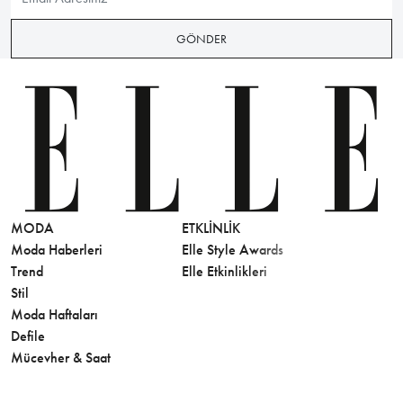
GÖNDER
MODA
ETKLINLIK
GÜZELLİ
Moda Haberleri
Elle Style Awards
Saç
Trend
Elle Etkinlikleri
Makyaj
Stil
Cilt Bakı
Moda Haftaları
Sağlık
Defile
Parfüm
Mücevher & Saat