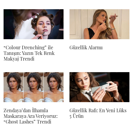
“Colour Drenching” ile
Güzellik Alarmı
Tanışın: Yazın Tek Renk
Makyaj Trendi
Zendaya’dan İlhamla
Güzellik Rafı: En Yeni Lüks
Maskaraya Ara Veriyoruz:
5 Ürün
“Ghost Lashes” Trendi