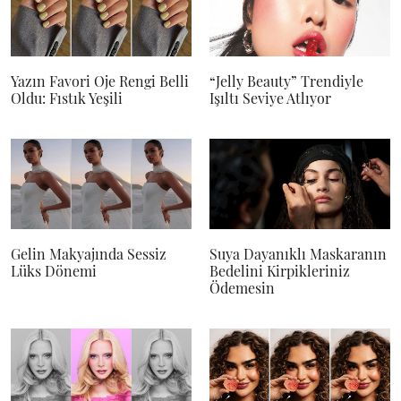
Yazın Favori Oje Rengi Belli
“Jelly Beauty” Trendiyle
Oldu: Fıstık Yeşili
Işıltı Seviye Atlıyor
Gelin Makyajında Sessiz
Suya Dayanıklı Maskaranın
Lüks Dönemi
Bedelini Kirpikleriniz
Ödemesin