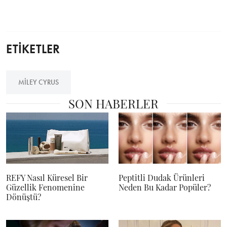
ETİKETLER
MILEY CYRUS
SON HABERLER
REFY Nasıl Küresel Bir
Peptitli Dudak Ürünleri
Güzellik Fenomenine
Neden Bu Kadar Popüler?
Dönüştü?