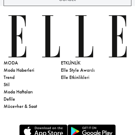
MODA
ETKLINLIK
GÜZELLİ
Moda Haberleri
Elle Style Awards
Saç
Trend
Elle Etkinlikleri
Makyaj
Stil
Cilt Bakı
Moda Haftaları
Sağlık
Defile
Parfüm
Mücevher & Saat