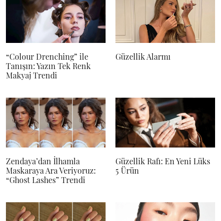
“Colour Drenching” ile
Güzellik Alarmı
Tanışın: Yazın Tek Renk
Makyaj Trendi
Zendaya’dan İlhamla
Güzellik Rafı: En Yeni Lüks
Maskaraya Ara Veriyoruz:
5 Ürün
“Ghost Lashes” Trendi