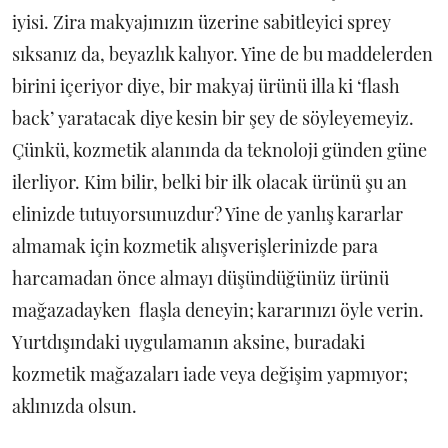
iyisi. Zira makyajınızın üzerine sabitleyici sprey
sıksanız da, beyazlık kalıyor. Yine de bu maddelerden
birini içeriyor diye, bir makyaj ürünü illa ki ‘flash
back’ yaratacak diye kesin bir şey de söyleyemeyiz.
Çünkü, kozmetik alanında da teknoloji günden güne
ilerliyor. Kim bilir, belki bir ilk olacak ürünü şu an
elinizde tutuyorsunuzdur? Yine de yanlış kararlar
almamak için kozmetik alışverişlerinizde para
harcamadan önce almayı düşündüğünüz ürünü
mağazadayken flaşla deneyin; kararınızı öyle verin.
Yurtdışındaki uygulamanın aksine, buradaki
kozmetik mağazaları iade veya değişim yapmıyor;
aklınızda olsun.