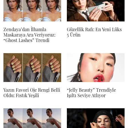
Zendaya’dan İlhamla
Güzellik Rafı: En Yeni Lüks
Maskaraya Ara Veriyoruz:
5 Ürün
“Ghost Lashes” Trendi
Yazın Favori Oje Rengi Belli
“Jelly Beauty” Trendiyle
Oldu: Fıstık Yeşili
Işıltı Seviye Atlıyor