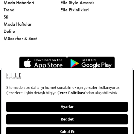
Moda Haberleri
Elle Style Awards
Saç
Trend
Elle Etkinlikleri
Makyaj
Stil
Cilt Bakı
Moda Haftaları
Sağlık
Defile
Parfüm
Mücevher & Saat
© Big Medya Teknoloji A.Ş. Altunizade Mahallesi Kuşbakışı
Caddesi No:27/1 Üsküdar/İstanbul
Abonelik
Künye
Aydınlatma Metni
Çerezleri Sıfırla