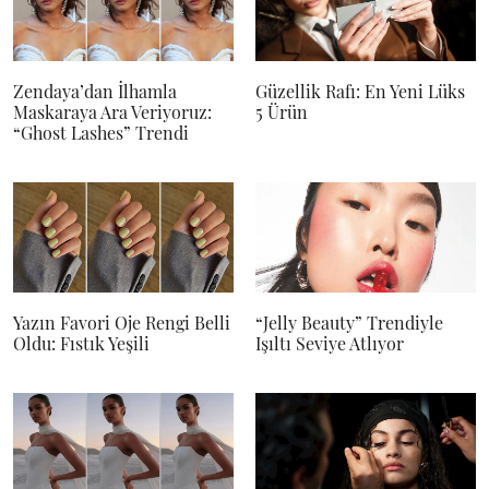
Zendaya’dan İlhamla
Güzellik Rafı: En Yeni Lüks
Maskaraya Ara Veriyoruz:
5 Ürün
“Ghost Lashes” Trendi
Yazın Favori Oje Rengi Belli
“Jelly Beauty” Trendiyle
Oldu: Fıstık Yeşili
Işıltı Seviye Atlıyor