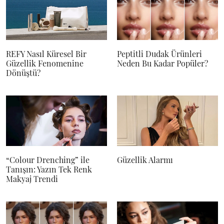
REFY Nasıl Küresel Bir
Peptitli Dudak Ürünleri
Güzellik Fenomenine
Neden Bu Kadar Popüler?
Dönüştü?
“Colour Drenching” ile
Güzellik Alarmı
Tanışın: Yazın Tek Renk
Makyaj Trendi