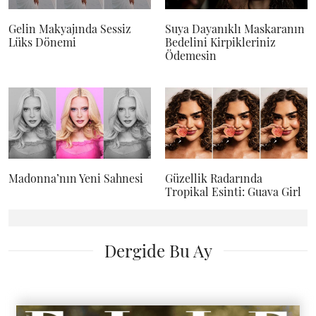
Gelin Makyajında Sessiz
Suya Dayanıklı Maskaranın
Lüks Dönemi
Bedelini Kirpikleriniz
Ödemesin
Madonna’nın Yeni Sahnesi
Güzellik Radarında
Tropikal Esinti: Guava Girl
Dergide Bu Ay