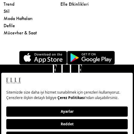
Trend
Elle Etkinlikleri
Makyaj
Stil
Cilt Bakı
Moda Haftaları
Sağlık
Defile
Parfüm
Mücevher & Saat
© Big Medya Teknoloji A.Ş. Altunizade Mahallesi Kuşbakışı
Caddesi No:27/1 Üsküdar/İstanbul
Abonelik
Künye
Aydınlatma Metni
Çerezleri Sıfırla
Copyright © 2026 - Tüm Hakları Saklıdır.