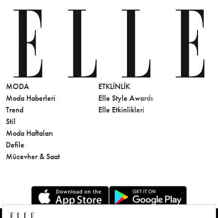
MODA
ETKLINLIK
GÜZELLİ
Moda Haberleri
Elle Style Awards
Saç
Trend
Elle Etkinlikleri
Makyaj
Stil
Cilt Bakı
Moda Haftaları
Sağlık
Defile
Parfüm
Mücevher & Saat