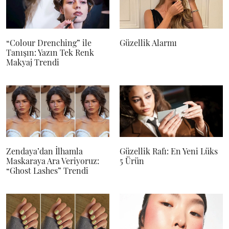
“Colour Drenching” ile
Güzellik Alarmı
Tanışın: Yazın Tek Renk
Makyaj Trendi
Zendaya’dan İlhamla
Güzellik Rafı: En Yeni Lüks
Maskaraya Ara Veriyoruz:
5 Ürün
“Ghost Lashes” Trendi