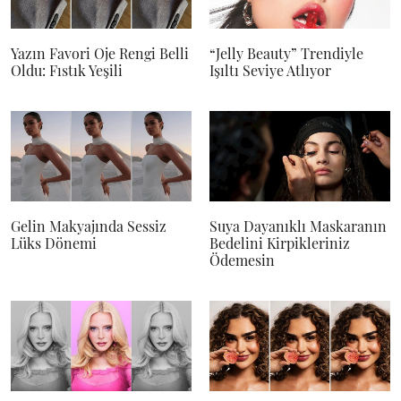
Yazın Favori Oje Rengi Belli
“Jelly Beauty” Trendiyle
Oldu: Fıstık Yeşili
Işıltı Seviye Atlıyor
Gelin Makyajında Sessiz
Suya Dayanıklı Maskaranın
Lüks Dönemi
Bedelini Kirpikleriniz
Ödemesin