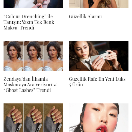
“Colour Drenching” ile
Güzellik Alarmı
Tanışın: Yazın Tek Renk
Makyaj Trendi
Zendaya’dan İlhamla
Güzellik Rafı: En Yeni Lüks
Maskaraya Ara Veriyoruz:
5 Ürün
“Ghost Lashes” Trendi