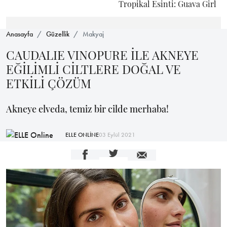
Tropikal Esinti: Guava Girl
Anasayfa
Güzellik
Makyaj
CAUDALIE VINOPURE İLE AKNEYE
EĞİLİMLİ CİLTLERE DOĞAL VE
ETKİLİ ÇÖZÜM
Akneye elveda, temiz bir cilde merhaba!
ELLE ONLİNE
03 Eylül 2021