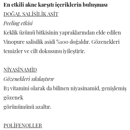
En etkili akne karşıtı içeriklerin buluşması
DOĞAL SALİSİLİK ASİT
Peeling etkisi
Keklik üzümü bitkisinin yapraklarından elde edilen
Vinopure salisilik asidi %100 doğaldır. Gözenekleri
temizler ve cilt dokusunu iyileştirir.
NİYASİNAMİD
Gözenekleri sıkılaştırır
B3 vitamini olarak da bilinen niyasinamid, genişlemiş
gözenek
görünümünü azaltır.
POLİFENOLLER