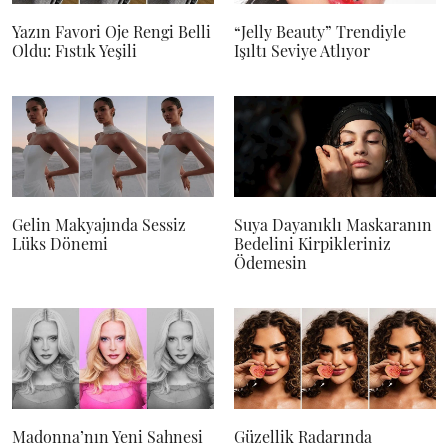
Yazın Favori Oje Rengi Belli
“Jelly Beauty” Trendiyle
Oldu: Fıstık Yeşili
Işıltı Seviye Atlıyor
Gelin Makyajında Sessiz
Suya Dayanıklı Maskaranın
Lüks Dönemi
Bedelini Kirpikleriniz
Ödemesin
Madonna’nın Yeni Sahnesi
Güzellik Radarında