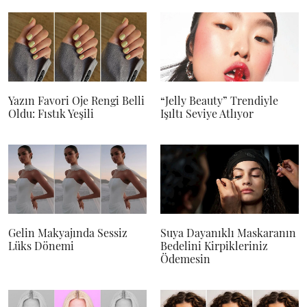
Yazın Favori Oje Rengi Belli
“Jelly Beauty” Trendiyle
Oldu: Fıstık Yeşili
Işıltı Seviye Atlıyor
Gelin Makyajında Sessiz
Suya Dayanıklı Maskaranın
Lüks Dönemi
Bedelini Kirpikleriniz
Ödemesin