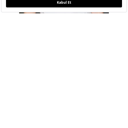
JASON WU
Geçtiğimiz yaz sezonunda turuncu göz
makyajı hem ünlüler arasında hem de
defilelerde sükse yapmıştı. İlkbahar Yaz
Getty
2020 koleksiyonlarında da gördüğümüz
Images
turuncu göz makyajı Jason Wu’nun
modellerini süslüyor. Adeta gözlerde güneşi
doğuran bu makyajı sade kombinlerinizde
deneyebilirsiniz.