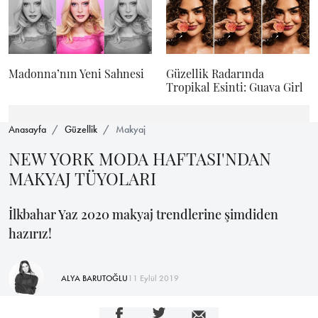
Madonna’nın Yeni Sahnesi
Güzellik Radarında
Tropikal Esinti: Guava Girl
Anasayfa
Güzellik
Makyaj
NEW YORK MODA HAFTASI'NDAN
MAKYAJ TÜYOLARI
İlkbahar Yaz 2020 makyaj trendlerine şimdiden
hazırız!
ALYA BARUTOĞLU
11 Eylül 2019