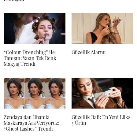
“Colour Drenching” ile
Güzellik Alarmı
Tanışın: Yazın Tek Renk
Makyaj Trendi
Zendaya’dan İlhamla
Güzellik Rafı: En Yeni Lüks
Maskaraya Ara Veriyoruz:
5 Ürün
“Ghost Lashes” Trendi