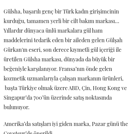
Gülsha, başarılı genç bir Türk kadın girişimcinin
kurduğu, tamamen yerli bir cilt bakım markası...
Yıllardır dünyaca ünlü markalara gül ham
maddelerini tedarik eden bir aileden gelen Gülşah
Gürkan'ın eseri, son derece kıymetli gül içeriği ile
üretilen Gülsha markası, dünyada da büyük bir
beğeniyle karşılanıyor. Fransa’nın önde gelen
kozmetik uzmanlarıyla çalışan markanın ürünleri,
başta Türkiye olmak üzere ABD, Çin, Hong Kong ve
Singapur’da 700’ün üzerinde satış noktasında
bulunuyor.
Amerika’da satışları iyi giden marka, Pazar günü the
Coveteur’de önerildi.