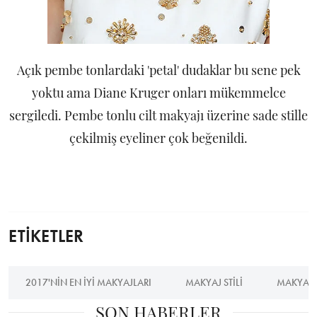
Açık pembe tonlardaki 'petal' dudaklar bu sene pek
yoktu ama Diane Kruger onları mükemmelce
sergiledi. Pembe tonlu cilt makyajı üzerine sade stille
çekilmiş eyeliner çok beğenildi.
ETİKETLER
2017'NIN EN IYI MAKYAJLARI
MAKYAJ STILI
MAKYAJ
SON HABERLER