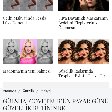
Gelin Makyajında Sessiz
Suya Dayanıklı Maskaranın
Lüks Dönemi
Bedelini Kirpikleriniz
Ödemesin
Madonna’nın Yeni Sahnesi
Güzellik Radarında
Tropikal Esinti: Guava Girl
Anasayfa
Güzellik
Makyaj
GÜLSHA, COVETEUR’ÜN PAZAR GÜNÜ
GÜZELLİK RUTİNİNDE!