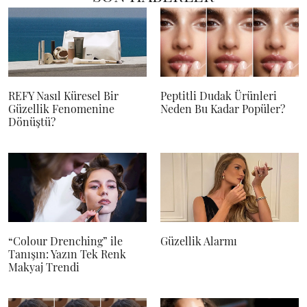
REFY Nasıl Küresel Bir
Peptitli Dudak Ürünleri
Güzellik Fenomenine
Neden Bu Kadar Popüler?
Dönüştü?
“Colour Drenching” ile
Güzellik Alarmı
Tanışın: Yazın Tek Renk
Makyaj Trendi