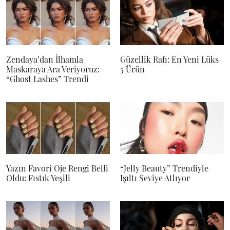
Zendaya’dan İlhamla
Güzellik Rafı: En Yeni Lüks
Maskaraya Ara Veriyoruz:
5 Ürün
“Ghost Lashes” Trendi
Yazın Favori Oje Rengi Belli
“Jelly Beauty” Trendiyle
Oldu: Fıstık Yeşili
Işıltı Seviye Atlıyor