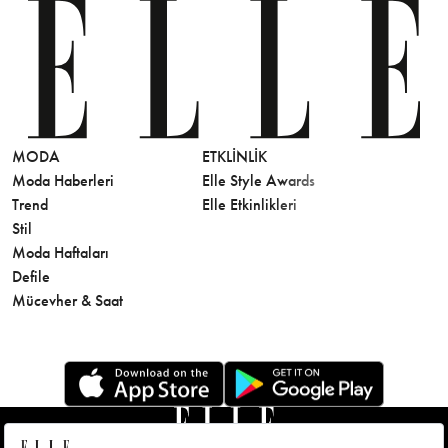
MODA
ETKLINLIK
GÜZELLİ
Moda Haberleri
Elle Style Awards
Saç
Trend
Elle Etkinlikleri
Makyaj
Stil
Cilt Bakı
Moda Haftaları
Sağlık
Defile
Parfüm
Mücevher & Saat