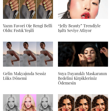
Yazın Favori Oje Rengi Belli
“Jelly Beauty” Trendiyle
Oldu: Fıstık Yeşili
Işıltı Seviye Atlıyor
Gelin Makyajında Sessiz
Suya Dayanıklı Maskaranın
Lüks Dönemi
Bedelini Kirpikleriniz
Ödemesin