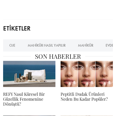
ETİKETLER
OJE
MANIKÜR NASIL YAPILIR
MANIKÜR
EVDE 
SON HABERLER
REFY Nasıl Küresel Bir
Peptitli Dudak Ürünleri
Güzellik Fenomenine
Neden Bu Kadar Popüler?
Dönüştü?