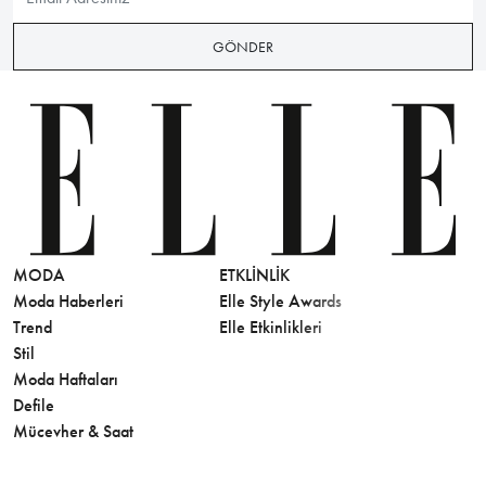
GÖNDER
MODA
ETKLINLIK
GÜZELLİ
Moda Haberleri
Elle Style Awards
Saç
Trend
Elle Etkinlikleri
Makyaj
Stil
Cilt Bakı
Moda Haftaları
Sağlık
Defile
Parfüm
Mücevher & Saat