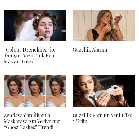
“Colour Drenching” ile
Güzellik Alarmı
Tanışın: Yazın Tek Renk
Makyaj Trendi
Zendaya’dan İlhamla
Güzellik Rafı: En Yeni Lüks
Maskaraya Ara Veriyoruz:
5 Ürün
“Ghost Lashes” Trendi