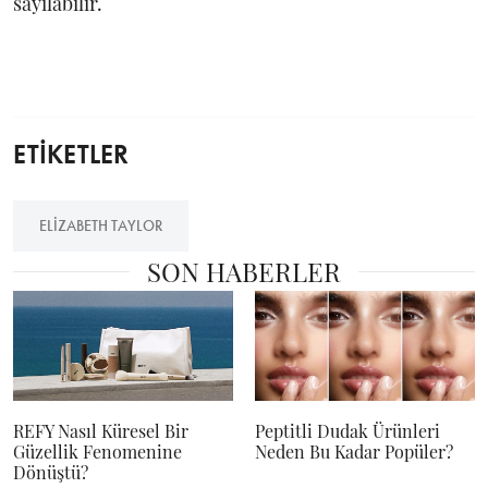
sayılabilir.
ETİKETLER
ELIZABETH TAYLOR
SON HABERLER
REFY Nasıl Küresel Bir
Peptitli Dudak Ürünleri
Güzellik Fenomenine
Neden Bu Kadar Popüler?
Dönüştü?