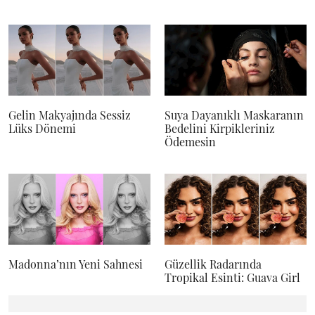
Gelin Makyajında Sessiz
Suya Dayanıklı Maskaranın
Lüks Dönemi
Bedelini Kirpikleriniz
Ödemesin
Madonna’nın Yeni Sahnesi
Güzellik Radarında
Tropikal Esinti: Guava Girl