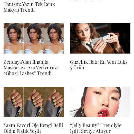
Tanışın: Yazın Tek Renk
Makyaj Trendi
Zendaya’dan İlhamla
Güzellik Rafı: En Yeni Lüks
Maskaraya Ara Veriyoruz:
5 Ürün
“Ghost Lashes” Trendi
Yazın Favori Oje Rengi Belli
“Jelly Beauty” Trendiyle
Oldu: Fıstık Yeşili
Işıltı Seviye Atlıyor