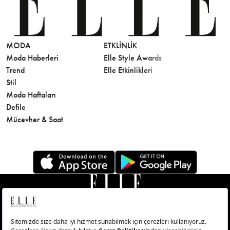
MODA
ETKLINLIK
GÜZELLİ
Moda Haberleri
Elle Style Awards
Saç
Trend
Elle Etkinlikleri
Makyaj
Stil
Cilt Bakı
Moda Haftaları
Sağlık
Defile
Parfüm
Mücevher & Saat