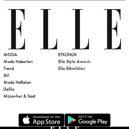
MODA
ETKLINLIK
GÜZELLİ
Moda Haberleri
Elle Style Awards
Saç
Trend
Elle Etkinlikleri
Makyaj
Stil
Cilt Bakı
Moda Haftaları
Sağlık
Defile
Parfüm
Mücevher & Saat