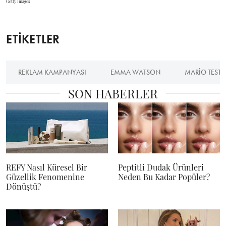
Getty Images
ETİKETLER
REKLAM KAMPANYASI
EMMA WATSON
MARIO TEST
SON HABERLER
REFY Nasıl Küresel Bir
Peptitli Dudak Ürünleri
Güzellik Fenomenine
Neden Bu Kadar Popüler?
Dönüştü?