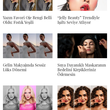
Yazın Favori Oje Rengi Belli
“Jelly Beauty” Trendiyle
Oldu: Fıstık Yeşili
Işıltı Seviye Atlıyor
Gelin Makyajında Sessiz
Suya Dayanıklı Maskaranın
Lüks Dönemi
Bedelini Kirpikleriniz
Ödemesin