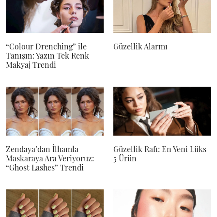
“Colour Drenching” ile
Güzellik Alarmı
Tanışın: Yazın Tek Renk
Makyaj Trendi
Zendaya’dan İlhamla
Güzellik Rafı: En Yeni Lüks
Maskaraya Ara Veriyoruz:
5 Ürün
“Ghost Lashes” Trendi